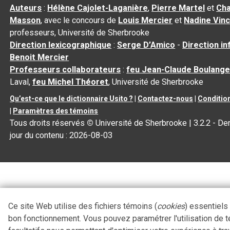
Auteurs
:
Hélène Cajolet-Laganière
,
Pierre Martel
et
Cha
Masson
, avec le concours de
Louis Mercier
et
Nadine Vin
professeurs, Université de Sherbrooke
Direction lexicographique
:
Serge D’Amico
-
Direction i
Benoit Mercier
Professeurs collaborateurs
:
feu Jean-Claude Boulange
Laval,
feu Michel Théoret
, Université de Sherbrooke
Qu’est-ce que le dictionnaire Usito ?
|
Contactez-nous
|
Condition
|
Paramètres des témoins
Tous droits réservés
©
Université de Sherbrooke |
3.2.2
- Der
jour du contenu :
2026-08-03
Ce site Web utilise des fichiers témoins (
cookies
) essentiels
bon fonctionnement. Vous pouvez paramétrer l'utilisation de 