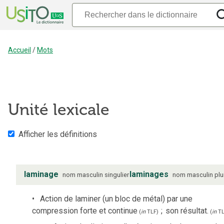
Accueil
/
Mots
Unité lexicale
Afficher les définitions
laminage
laminages
nom
masculin
singulier
nom
masculin
plu
Action de laminer (un bloc de métal) par une
compression forte et continue
;
son résultat.
(
in
TLF
)
(
in
TL