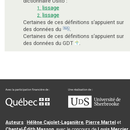
dictionnaire Usito :
lissage
1.
lissage
2.
Certaines de ces définitions s’appuient sur
des données du
.
Certaines de ces définitions s’appuient sur
des données du GDT
.
Auteurs
:
Hélène Cajolet-Laganière
,
Pierre Martel
et
Chantal‑Édith Masson
, avec le concours de
Louis Mercier