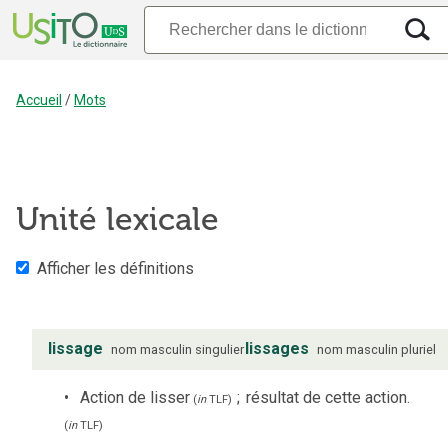
Accueil
/
Mots
Unité lexicale
Afficher les définitions
lissage
lissages
nom
masculin
singulier
nom
masculin
pluriel
Action de lisser
;
résultat de cette action.
(
in
TLF
)
(
in
TLF
)