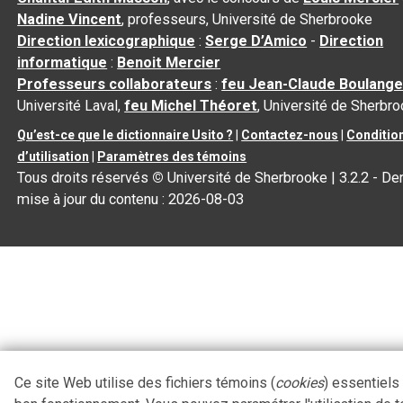
Nadine Vincent
, professeurs, Université de Sherbrooke
Direction lexicographique
:
Serge D’Amico
-
Direction
informatique
:
Benoit Mercier
Professeurs collaborateurs
:
feu Jean-Claude Boulange
Université Laval,
feu Michel Théoret
, Université de Sherbr
Qu’est-ce que le dictionnaire Usito ?
|
Contactez-nous
|
Conditio
d’utilisation
|
Paramètres des témoins
Tous droits réservés
©
Université de Sherbrooke |
3.2.2
- Der
mise à jour du contenu :
2026-08-03
Ce site Web utilise des fichiers témoins (
cookies
) essentiels