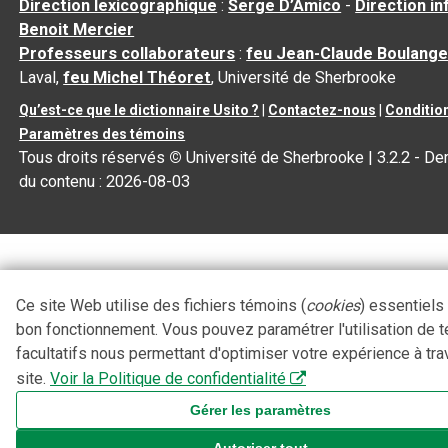
Direction lexicographique
:
Serge D’Amico
-
Direction i
Benoit Mercier
Professeurs collaborateurs
:
feu Jean-Claude Boulange
Laval,
feu Michel Théoret
, Université de Sherbrooke
Qu’est-ce que le dictionnaire Usito ?
|
Contactez-nous
|
Condition
Paramètres des témoins
Tous droits réservés
©
Université de Sherbrooke |
3.2.2
- Der
du contenu :
2026-08-03
Ce site Web utilise des fichiers témoins (
cookies
) essentiels
bon fonctionnement. Vous pouvez paramétrer l'utilisation de 
facultatifs nous permettant d'optimiser votre expérience à tra
site.
Voir la Politique de confidentialité
Gérer les paramètres