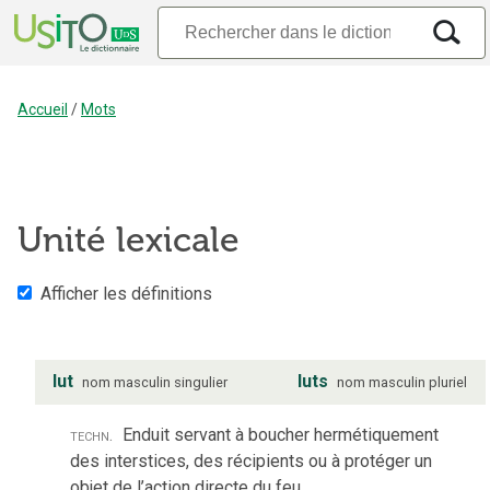
Accueil
/
Mots
Unité lexicale
Afficher les définitions
lut
luts
nom
masculin
singulier
nom
masculin
pluriel
techn.
Enduit servant à boucher hermétiquement
des interstices, des récipients ou à protéger un
objet de l’action directe du feu.