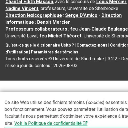
Chantal‑Édith Masson
, avec le concours de
Louis Mercier
Nadine Vincent
, professeurs, Université de Sherbrooke
Direction lexicographique
:
Serge D’Amico
-
Direction
informatique
:
Benoit Mercier
Professeurs collaborateurs
:
feu Jean-Claude Boulange
Université Laval,
feu Michel Théoret
, Université de Sherbr
Qu’est-ce que le dictionnaire Usito ?
|
Contactez-nous
|
Conditio
d’utilisation
|
Paramètres des témoins
Tous droits réservés
©
Université de Sherbrooke |
3.2.2
- Der
mise à jour du contenu :
2026-08-03
Ce site Web utilise des fichiers témoins (
cookies
) essentiels
bon fonctionnement. Vous pouvez paramétrer l'utilisation de 
facultatifs nous permettant d'optimiser votre expérience à tra
site.
Voir la Politique de confidentialité