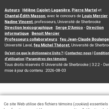
Auteurs
:
Hélène Cajolet-Laganière
,
Pierre Martel
et
Chantal‑Édith Masson
, avec le concours de
Louis Mercier
Nadine Vincent
, professeurs, Université de Sherbrooke
Direction lexicographique
:
Serge D’Amico
-
Direction
informatique
:
Benoit Mercier
Professeurs collaborateurs
:
feu Jean-Claude Boulange
Université Laval,
feu Michel Théoret
, Université de Sherbr
Qu’est-ce que le dictionnaire Usito ?
|
Contactez-nous
|
Conditio
d’utilisation
|
Paramètres des témoins
Tous droits réservés
©
Université de Sherbrooke |
3.2.2
- Der
mise à jour du contenu :
2026-08-03
Ce site Web utilise des fichiers témoins (
cookies
) essentiels