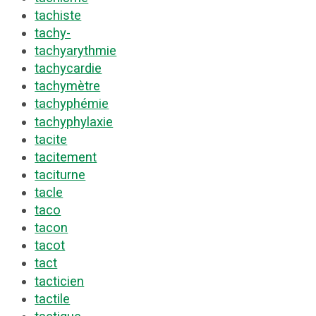
tachiste
tachy-
tachyarythmie
tachycardie
tachymètre
tachyphémie
tachyphylaxie
tacite
tacitement
taciturne
tacle
taco
tacon
tacot
tact
tacticien
tactile