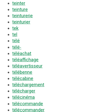
teinter
teinture
teinturerie
teinturier
tek
tel
télé
télé-
téléachat
téléaffichage
téléavertisseur
télébenne
télécabine
téléchargement
télécharger
télécinéma
télécommande
télécommander