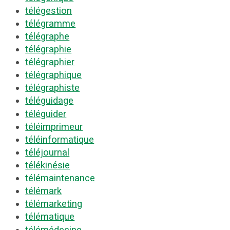
télégestion
télégramme
télégraphe
télégraphie
télégraphier
télégraphique
télégraphiste
téléguidage
téléguider
téléimprimeur
téléinformatique
téléjournal
télékinésie
télémaintenance
télémark
télémarketing
télématique
télémédecine