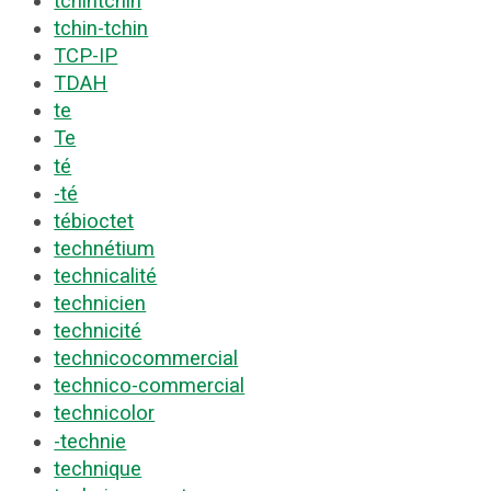
tchintchin
tchin-tchin
TCP-IP
TDAH
te
Te
té
-té
tébioctet
technétium
technicalité
technicien
technicité
technicocommercial
technico-commercial
technicolor
-technie
technique