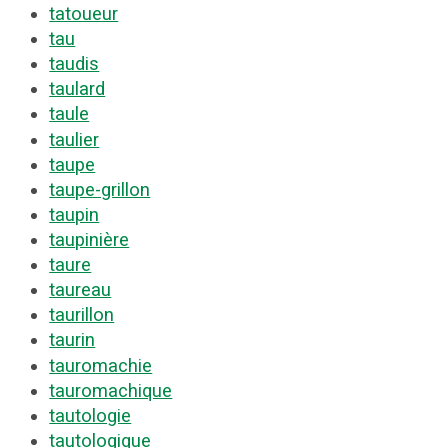
tatoueur
tau
taudis
taulard
taule
taulier
taupe
taupe-grillon
taupin
taupinière
taure
taureau
taurillon
taurin
tauromachie
tauromachique
tautologie
tautologique