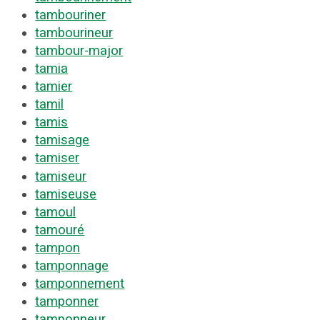
tambouriner
tambourineur
tambour-major
tamia
tamier
tamil
tamis
tamisage
tamiser
tamiseur
tamiseuse
tamoul
tamouré
tampon
tamponnage
tamponnement
tamponner
tamponneur