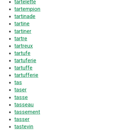
tartelette
tartempion
tartinade
tartine
tartiner
tartre
tartreux
tartufe
tartuferie
tartuffe
tartufferie
tas
taser
tasse
tasseau
tassement
tasser
tastevin