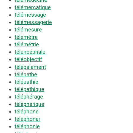
télémercatique
télémessage
télémessagerie
télémesure
télémètre
télémétrie
télencéphale
téléobjectif
télépaiement
télépathe
télépathie
télépathique
téléphérage
téléphérique
téléphone
téléphoner
téléphonie