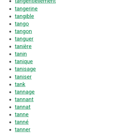
tangentiellement
tangerine
tangible
tango
tangon
tanguer
tanière
tanin
tanique
tanisage
taniser
tank
tannage
tannant
tannat
tanne
tanné
tanner