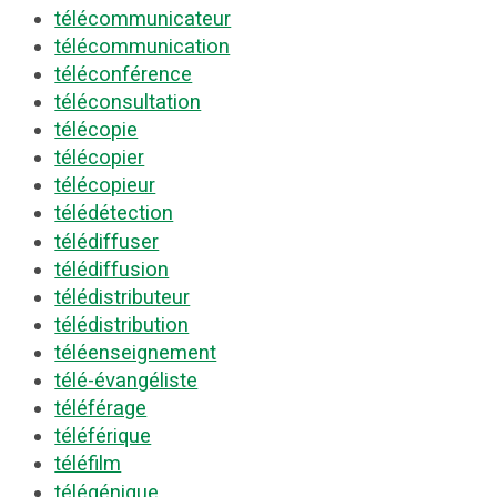
télécommunicateur
télécommunication
téléconférence
téléconsultation
télécopie
télécopier
télécopieur
télédétection
télédiffuser
télédiffusion
télédistributeur
télédistribution
téléenseignement
télé-évangéliste
téléférage
téléférique
téléfilm
télégénique