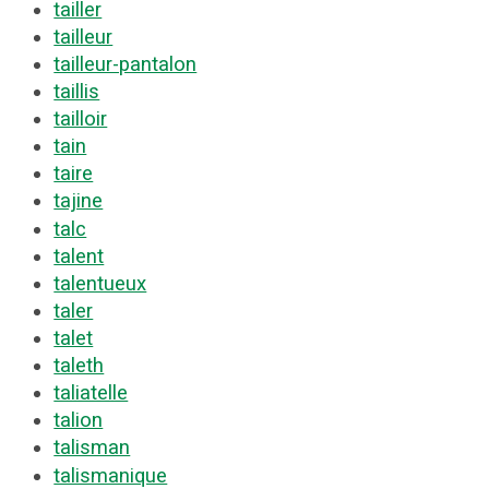
tailler
tailleur
tailleur-pantalon
taillis
tailloir
tain
taire
tajine
talc
talent
talentueux
taler
talet
taleth
taliatelle
talion
talisman
talismanique