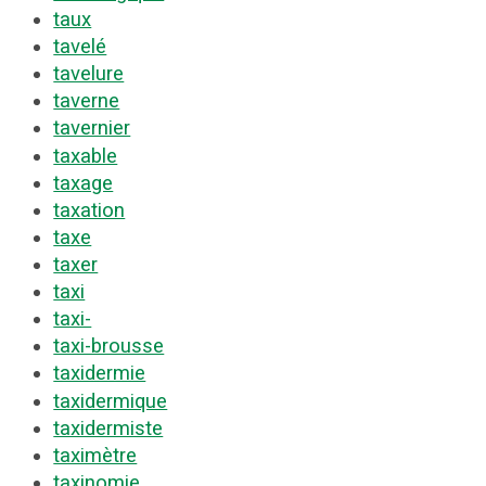
taux
tavelé
tavelure
taverne
tavernier
taxable
taxage
taxation
taxe
taxer
taxi
taxi-
taxi-brousse
taxidermie
taxidermique
taxidermiste
taximètre
taxinomie