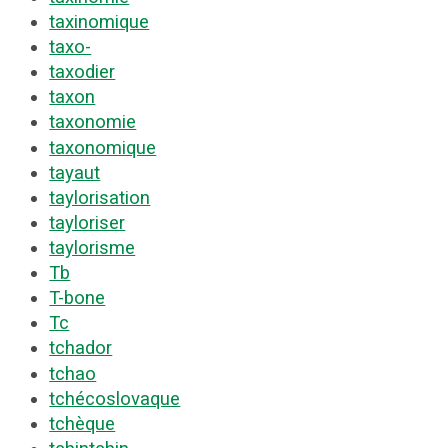
taxinomique
taxo-
taxodier
taxon
taxonomie
taxonomique
tayaut
taylorisation
tayloriser
taylorisme
Tb
T-bone
Tc
tchador
tchao
tchécoslovaque
tchèque