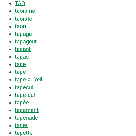
TAO
taoïsme
taoïste
taon
tapage
tapageur
tapant
tapas
tape
tapé
tape-à-l'œil
tapecul
tape-cul
tapée
tapement
tapenade
taper
tapette