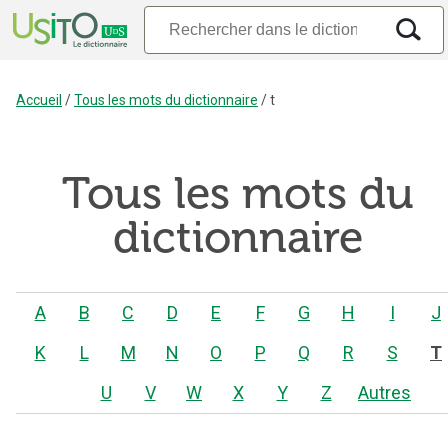
Accueil
/
Tous les mots du dictionnaire
/
t
Tous les mots du
dictionnaire
A
B
C
D
E
F
G
H
I
J
K
L
M
N
O
P
Q
R
S
T
U
V
W
X
Y
Z
Autres