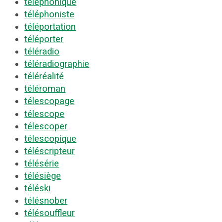
téléphonique
téléphoniste
téléportation
téléporter
téléradio
téléradiographie
téléréalité
téléroman
télescopage
télescope
télescoper
télescopique
téléscripteur
télésérie
télésiège
téléski
télésnober
télésouffleur