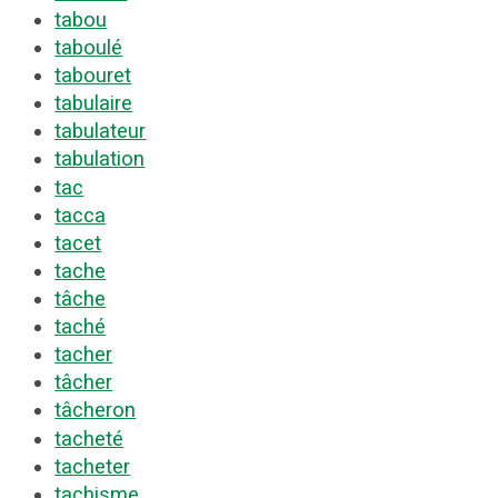
tabou
taboulé
tabouret
tabulaire
tabulateur
tabulation
tac
tacca
tacet
tache
tâche
taché
tacher
tâcher
tâcheron
tacheté
tacheter
tachisme