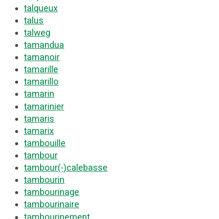
talqueux
talus
talweg
tamandua
tamanoir
tamarille
tamarillo
tamarin
tamarinier
tamaris
tamarix
tambouille
tambour
tambour(-)calebasse
tambourin
tambourinage
tambourinaire
tambourinement