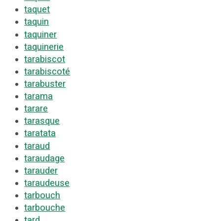
taquet
taquin
taquiner
taquinerie
tarabiscot
tarabiscoté
tarabuster
tarama
tarare
tarasque
taratata
taraud
taraudage
tarauder
taraudeuse
tarbouch
tarbouche
tard