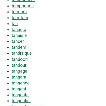
tamponnoir
tamtam
tam-tam
tan
tanagra
tanaisie
tancer
tandem
tandis que
tandoori
tandouri
tangage
tangara
tangence
tangent
tangente
tangentiel