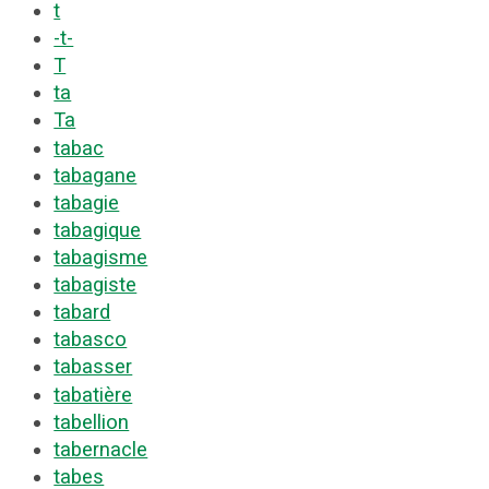
t
-t-
T
ta
Ta
tabac
tabagane
tabagie
tabagique
tabagisme
tabagiste
tabard
tabasco
tabasser
tabatière
tabellion
tabernacle
tabes