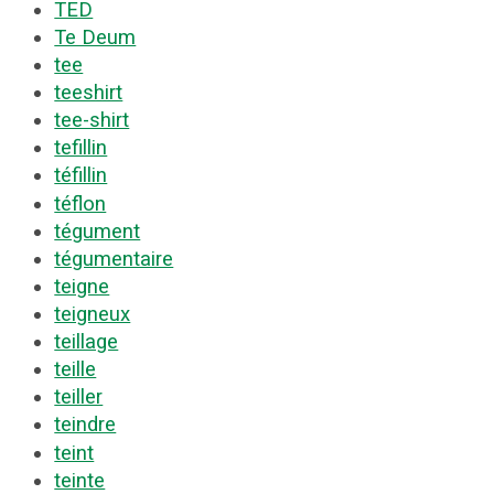
TED
Te Deum
tee
teeshirt
tee-shirt
tefillin
téfillin
téflon
tégument
tégumentaire
teigne
teigneux
teillage
teille
teiller
teindre
teint
teinte