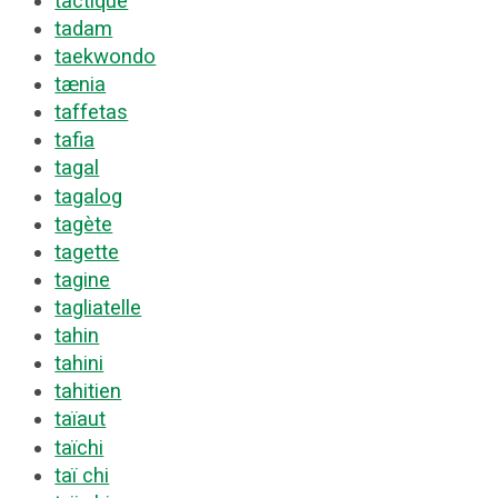
tactique
tadam
taekwondo
tænia
taffetas
tafia
tagal
tagalog
tagète
tagette
tagine
tagliatelle
tahin
tahini
tahitien
taïaut
taïchi
taï chi