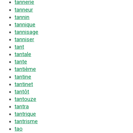
tannerie
tanneur
tannin
tannique
tannisage
tanniser
tant
tantale
tante
tantième
tantine
tantinet
tantôt
tantouze
tantra
tantrique
tantrisme
tao