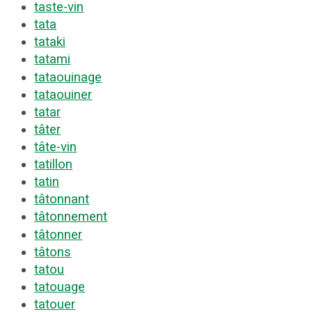
taste-vin
tata
tataki
tatami
tataouinage
tataouiner
tatar
tâter
tâte-vin
tatillon
tatin
tâtonnant
tâtonnement
tâtonner
tâtons
tatou
tatouage
tatouer