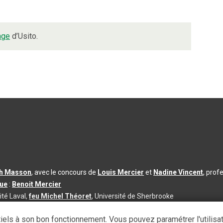
age
d’Usito.
th Masson
, avec le concours de
Louis Mercier
et
Nadine Vincent
, prof
que
:
Benoit Mercier
ité Laval,
feu Michel Théoret
, Université de Sherbrooke
s d’utilisation
|
Paramètres des témoins
iels à son bon fonctionnement. Vous pouvez paramétrer l'utilisa