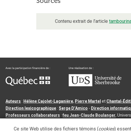
Sources
Contenu extrait de l’article
tambourin
Auteurs
:
Hélène Cajolet-Laganière
,
Pierre Martel
et
Chantal‑Édi
Direction lexicographique
:
Serge D’Amico
-
Direction informati
Professeurs collaborateurs
:
feu Jean-Claude Boulanger
, Univers
Qu’est-ce que le dictionnaire Usito ?
|
Contactez-nous
|
Condition
Ce site Web utilise des fichiers témoins (
cookies
) essent