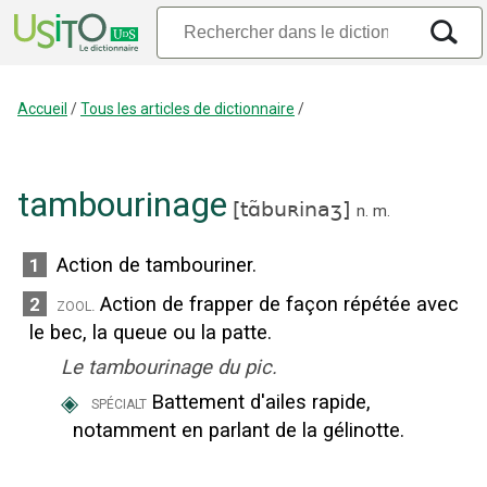
Accueil
/
Tous les articles de dictionnaire
/
tambourinage
[
tɑ̃buʀinaʒ
]
n.
m.
Action de tambouriner.
1
Action de frapper de façon répétée avec
2
zool.
le bec, la queue ou la patte.
Le tambourinage du pic.
◈
Battement d'ailes rapide,
spécialt
notamment en parlant de la gélinotte.