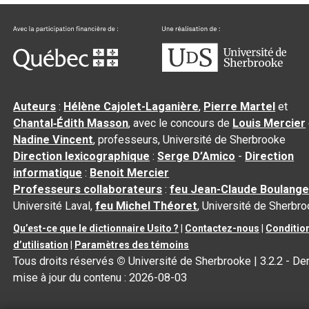
Auteurs
:
Hélène Cajolet-Laganière
,
Pierre Martel
et
Chantal‑Édith Masson
, avec le concours de
Louis Mercier
Nadine Vincent
, professeurs, Université de Sherbrooke
Direction lexicographique
:
Serge D’Amico
-
Direction
informatique
:
Benoit Mercier
Professeurs collaborateurs
:
feu Jean-Claude Boulange
Université Laval,
feu Michel Théoret
, Université de Sherbr
Qu’est-ce que le dictionnaire Usito ?
|
Contactez-nous
|
Conditio
d’utilisation
|
Paramètres des témoins
Tous droits réservés
©
Université de Sherbrooke |
3.2.2
- Der
mise à jour du contenu :
2026-08-03