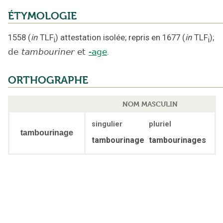
ÉTYMOLOGIE
1558
(
in
TLF
)
attestation isolée
;
repris en 1677
(
in
TLF
);
i
i
de
tambouriner
et
-age
.
ORTHOGRAPHE
NOM MASCULIN
singulier
pluriel
tambourinage
tambourinage
tambourinages