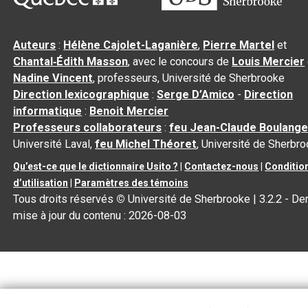
Auteurs
:
Hélène Cajolet-Laganière
,
Pierre Martel
et
Chantal‑Édith Masson
, avec le concours de
Louis Mercier
Nadine Vincent
, professeurs, Université de Sherbrooke
Direction lexicographique
:
Serge D’Amico
-
Direction
informatique
:
Benoit Mercier
Professeurs collaborateurs
:
feu Jean-Claude Boulange
Université Laval,
feu Michel Théoret
, Université de Sherbr
Qu’est-ce que le dictionnaire Usito ?
|
Contactez-nous
|
Conditio
d’utilisation
|
Paramètres des témoins
Tous droits réservés
©
Université de Sherbrooke |
3.2.2
- Der
mise à jour du contenu :
2026-08-03