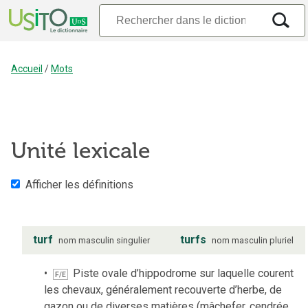
Accueil
/
Mots
Unité lexicale
Afficher les définitions
turf
turfs
nom
masculin
singulier
nom
masculin
pluriel
Piste ovale d’hippodrome sur laquelle courent
F/E
les chevaux, généralement recouverte d’herbe, de
gazon ou de diverses matières (mâchefer, cendrée,