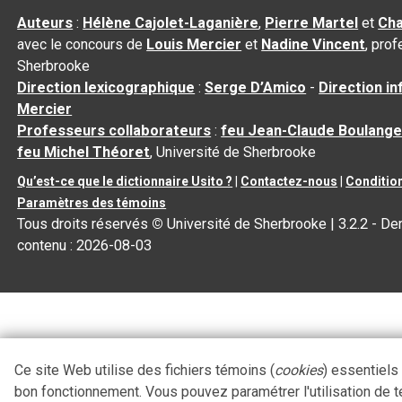
Auteurs
:
Hélène Cajolet-Laganière
,
Pierre Martel
et
Cha
avec le concours de
Louis Mercier
et
Nadine Vincent
, pro
Sherbrooke
Direction lexicographique
:
Serge D’Amico
-
Direction i
Mercier
Professeurs collaborateurs
:
feu Jean-Claude Boulange
feu Michel Théoret
, Université de Sherbrooke
Qu’est-ce que le dictionnaire Usito ?
|
Contactez-nous
|
Condition
Paramètres des témoins
Tous droits réservés
©
Université de Sherbrooke |
3.2.2
- Der
contenu :
2026-08-03
Ce site Web utilise des fichiers témoins (
cookies
) essentiels
bon fonctionnement. Vous pouvez paramétrer l'utilisation de 