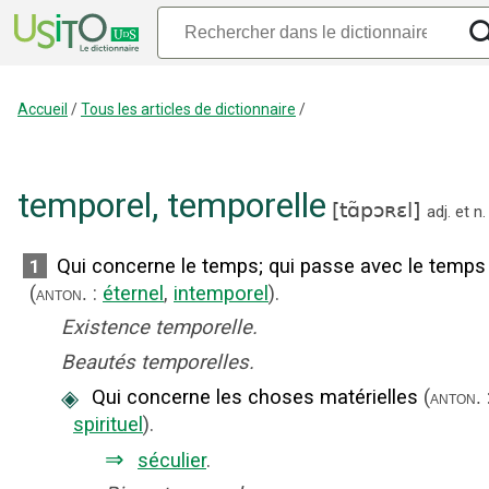
Accueil
/
Tous les articles de dictionnaire
/
temporel
,
temporelle
[
tɑ̃pɔʀɛl
]
adj.
et
n.
Qui concerne le temps
;
qui passe avec le temps
1
(
:
éternel
,
intemporel
).
anton.
Existence temporelle.
Beautés temporelles.
◈
Qui concerne les choses matérielles
(
anton.
spirituel
).
⇒
séculier
.