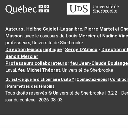
Auteurs
:
Hélène Cajolet-Laganière
,
Pierre Martel
et
Cha
Masson
, avec le concours de
Louis Mercier
et
Nadine Vin
professeurs, Université de Sherbrooke
Direction lexicographique
:
Serge D’Amico
-
Direction i
Benoit Mercier
Professeurs collaborateurs
:
feu Jean-Claude Boulange
Laval,
feu Michel Théoret
, Université de Sherbrooke
Qu’est-ce que le dictionnaire Usito ?
|
Contactez-nous
|
Condition
|
Paramètres des témoins
Tous droits réservés
©
Université de Sherbrooke |
3.2.2
- Der
jour du contenu :
2026-08-03