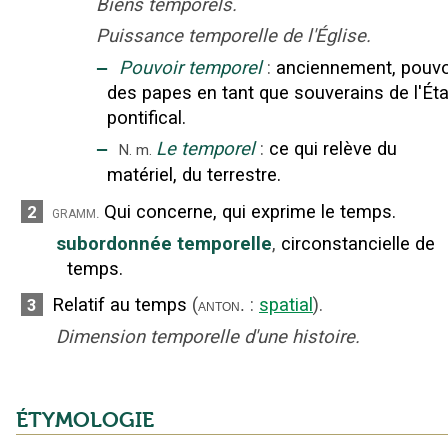
Biens temporels.
Puissance temporelle de l'Église.
‒
Pouvoir temporel
:
anciennement, pouvo
des papes en tant que souverains de l'Éta
pontifical.
‒
Le temporel
:
ce qui relève du
N.
m.
matériel, du terrestre.
Qui concerne, qui exprime le temps.
2
gramm.
subordonnée temporelle
,
circonstancielle de
temps.
Relatif au temps
(
:
spatial
).
3
anton.
Dimension temporelle d'une histoire.
ÉTYMOLOGIE