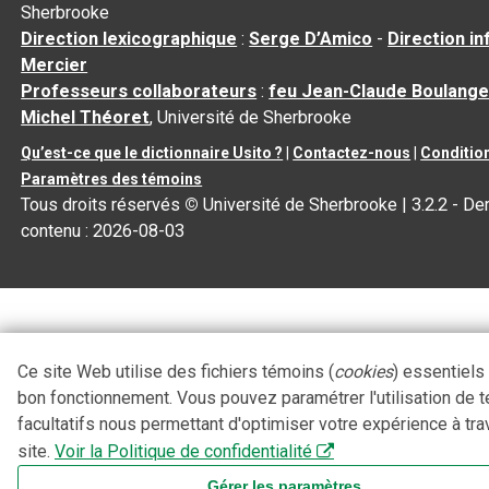
Sherbrooke
Direction lexicographique
:
Serge D’Amico
-
Direction i
Mercier
Professeurs collaborateurs
:
feu Jean-Claude Boulange
Michel Théoret
, Université de Sherbrooke
Qu’est-ce que le dictionnaire Usito ?
|
Contactez-nous
|
Condition
Paramètres des témoins
Tous droits réservés
©
Université de Sherbrooke |
3.2.2
- Der
contenu :
2026-08-03
Ce site Web utilise des fichiers témoins (
cookies
) essentiels
bon fonctionnement. Vous pouvez paramétrer l'utilisation de 
facultatifs nous permettant d'optimiser votre expérience à tra
site.
Voir la Politique de confidentialité
Gérer les paramètres