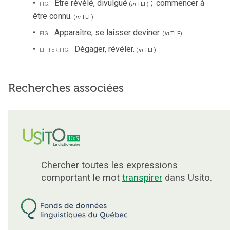
fig.
Être révélé, divulgué
;
commencer à
(
in
TLF
)
être connu.
(
in
TLF
)
fig.
Apparaître, se laisser deviner.
(
in
TLF
)
littér.
fig.
Dégager, révéler.
(
in
TLF
)
Recherches associées
Chercher toutes les expressions
comportant le mot
transpirer
dans Usito.