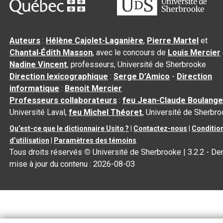
Auteurs
:
Hélène Cajolet-Laganière
,
Pierre Martel
et
Chantal‑Édith Masson
, avec le concours de
Louis Mercier
Nadine Vincent
, professeurs, Université de Sherbrooke
Direction lexicographique
:
Serge D’Amico
-
Direction
informatique
:
Benoit Mercier
Professeurs collaborateurs
:
feu Jean-Claude Boulange
Université Laval,
feu Michel Théoret
, Université de Sherbr
Qu’est-ce que le dictionnaire Usito ?
|
Contactez-nous
|
Conditio
d’utilisation
|
Paramètres des témoins
Tous droits réservés
©
Université de Sherbrooke |
3.2.2
- Der
mise à jour du contenu :
2026-08-03