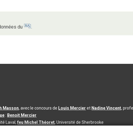
s données du
.
th Masson
, avec le concours de
Louis Mercier
et
Nadine Vincent
, prof
que
:
Benoit Mercier
ité Laval,
feu Michel Théoret
, Université de Sherbrooke
s d’utilisation
|
Paramètres des témoins