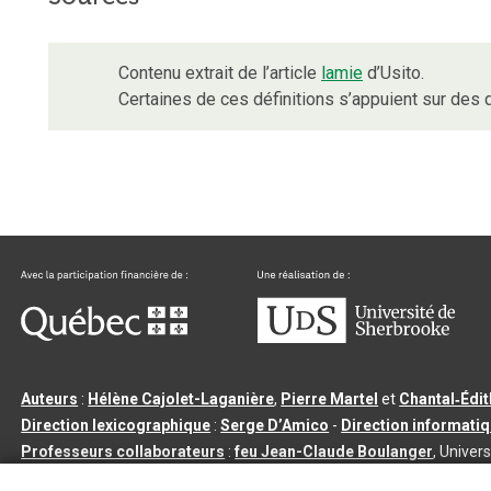
Contenu extrait de l’article
lamie
d’Usito.
Certaines de ces définitions s’appuient sur de
Auteurs
:
Hélène Cajolet-Laganière
,
Pierre Martel
et
Chantal‑Édi
Direction lexicographique
:
Serge D’Amico
-
Direction informati
Professeurs collaborateurs
:
feu Jean-Claude Boulanger
, Univers
Qu’est-ce que le dictionnaire Usito ?
|
Contactez-nous
|
Condition