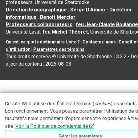
professeurs, Université de Sherbrooke
Direction lexicographique
:
Serge D’Amico
-
Direction
informatique
:
Benoit Mercier
Professeurs collaborateurs
:
feu Jean-Claude Boulange
Université Laval,
feu Michel Théoret
, Université de Sherbr
Qu’est-ce que le dictionnaire Usito ?
|
Contactez-nous
|
Conditio
d’utilisation
|
Paramètres des témoins
Tous droits réservés
©
Université de Sherbrooke |
3.2.2
- De
à jour du contenu :
2026-08-03
Ce site Web utilise des fichiers témoins (
cookies
) essentiels
bon fonctionnement. Vous pouvez paramétrer l'utilisation de 
facultatifs nous permettant d'optimiser votre expérience à tra
site.
Voir la Politique de confidentialité
Gérer les paramètres