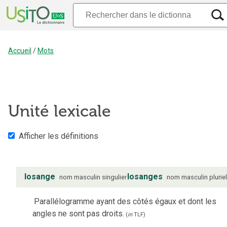
Accueil
/
Mots
Unité lexicale
Afficher les définitions
losange
losanges
nom
masculin
singulier
nom
masculin
plurie
Parallélogramme ayant des côtés égaux et dont les
angles ne sont pas droits.
(
in
TLF
)