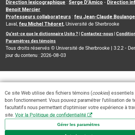
Direction lexicographique
:
Serge D’Amico
-
Direction i
Benoit Mercier
Professeurs collaborateurs
:
feu Jean-Claude Boulange
Laval,
feu Michel Théoret
, Université de Sherbrooke
Qu’est-ce que le dictionnaire Usito ?
|
Contactez-nous
|
Condition
Paramètres des témoins
Tous droits réservés
©
Université de Sherbrooke |
3.2.2
- Der
jour du contenu :
2026-08-03
Ce site Web utilise des fichiers témoins (
cookies
) essentiels
bon fonctionnement. Vous pouvez paramétrer l'utilisation de 
facultatifs nous permettant d'optimiser votre expérience à tra
site.
Voir la Politique de confidentialité
Gérer les paramètres