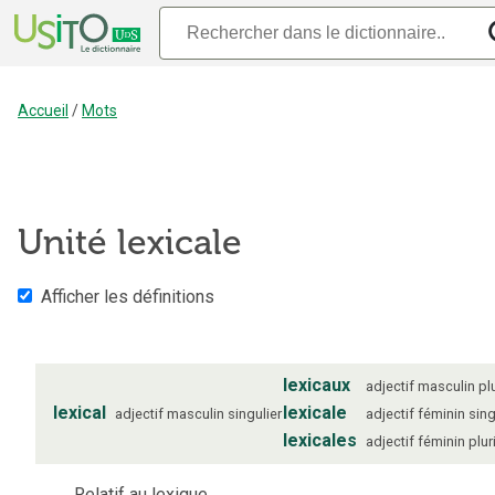
Accueil
/
Mots
Unité lexicale
Afficher les définitions
lexicaux
adjectif
masculin
pl
lexical
lexicale
adjectif
masculin
singulier
adjectif
féminin
sing
lexicales
adjectif
féminin
plur
Relatif au lexique.