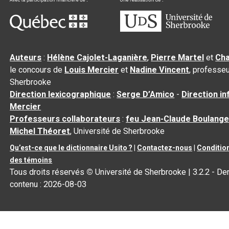
Auteurs
:
Hélène Cajolet-Laganière
,
Pierre Martel
et
Cha
le concours de
Louis Mercier
et
Nadine Vincent
, professeu
Sherbrooke
Direction lexicographique
:
Serge D’Amico
-
Direction i
Mercier
Professeurs collaborateurs
:
feu Jean-Claude Boulange
Michel Théoret
, Université de Sherbrooke
Qu’est-ce que le dictionnaire Usito ?
|
Contactez-nous
|
Condition
des témoins
Tous droits réservés
©
Université de Sherbrooke |
3.2.2
- Der
contenu :
2026-08-03