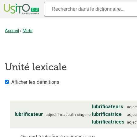
Accueil
/
Mots
Unité lexicale
Afficher les définitions
lubrificateurs
adject
lubrificateur
lubrificatrice
adjectif
masculin
singulier
adject
lubrificatrices
adject
Qui sert à lubrifier, à graisser.