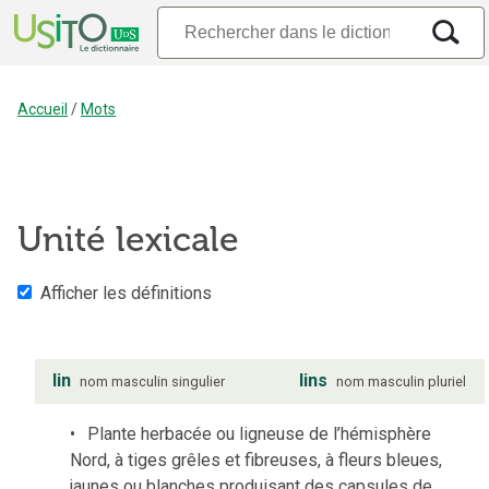
Accueil
/
Mots
Unité lexicale
Afficher les définitions
lin
lins
nom
masculin
singulier
nom
masculin
pluriel
Plante herbacée ou ligneuse de l’hémisphère
Nord, à tiges grêles et fibreuses, à fleurs bleues,
jaunes ou blanches produisant des capsules de