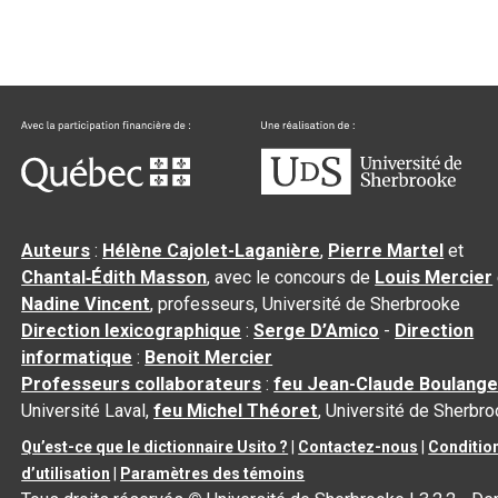
Auteurs
:
Hélène Cajolet-Laganière
,
Pierre Martel
et
Chantal‑Édith Masson
, avec le concours de
Louis Mercier
Nadine Vincent
, professeurs, Université de Sherbrooke
Direction lexicographique
:
Serge D’Amico
-
Direction
informatique
:
Benoit Mercier
Professeurs collaborateurs
:
feu Jean-Claude Boulange
Université Laval,
feu Michel Théoret
, Université de Sherbr
Qu’est-ce que le dictionnaire Usito ?
|
Contactez-nous
|
Conditio
d’utilisation
|
Paramètres des témoins