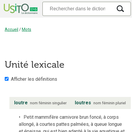
Accueil
/
Mots
Unité lexicale
Afficher les définitions
loutre
loutres
nom
féminin
singulier
nom
féminin
pluriel
Petit mammifère carnivore brun foncé, à corps
allongé, à courtes pattes palmées, à queue longue
et épaisse, qui est bien adapté à la vie aquatique et