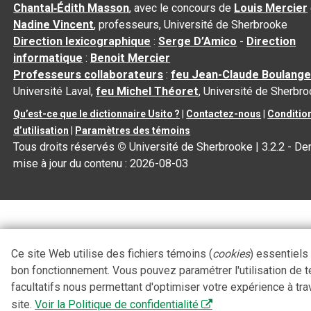
Chantal‑Édith Masson
, avec le concours de
Louis Mercier
Nadine Vincent
, professeurs, Université de Sherbrooke
Direction lexicographique
:
Serge D’Amico
-
Direction
informatique
:
Benoit Mercier
Professeurs collaborateurs
:
feu Jean-Claude Boulange
Université Laval,
feu Michel Théoret
, Université de Sherbr
Qu’est-ce que le dictionnaire Usito ?
|
Contactez-nous
|
Conditio
d’utilisation
|
Paramètres des témoins
Tous droits réservés
©
Université de Sherbrooke |
3.2.2
- Der
mise à jour du contenu :
2026-08-03
Ce site Web utilise des fichiers témoins (
cookies
) essentiels
bon fonctionnement. Vous pouvez paramétrer l'utilisation de 
facultatifs nous permettant d'optimiser votre expérience à tra
site.
Voir la Politique de confidentialité