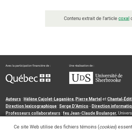
Contenu extrait de l’article
coxal
d
Auteurs
:
Hélène Cajolet-Laganière
,
Pierre Martel
et
Chantal‑Édi
Direction lexicographique
:
Serge D’Amico
-
Direction informati
Professeurs collaborateurs
:
feu Jean-Claude Boulanger
, Univers
Qu’est-ce que le dictionnaire Usito ?
|
Contactez-nous
|
Condition
Ce site Web utilise des fichiers témoins (
cookies
) essent
Tous droits réservés
©
Université de Sherbrooke |
3.2.2
- Dernière mi