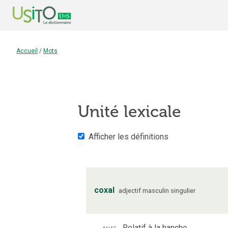
Accueil
/
Mots
Unité lexicale
Afficher les définitions
coxal
adjectif
masculin
singulier
anat.
Relatif à la hanche.