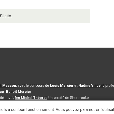
’Usito.
th Masson
, avec le concours de
Louis Mercier
et
Nadine Vincent
, prof
que
:
Benoit Mercier
ité Laval,
feu Michel Théoret
, Université de Sherbrooke
s d’utilisation
|
Paramètres des témoins
iels à son bon fonctionnement. Vous pouvez paramétrer l'utilisa
se à jour du contenu :
2026-08-03