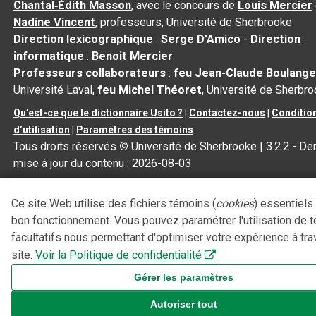
Chantal‑Édith Masson
, avec le concours de
Louis Mercier
Nadine Vincent
, professeurs, Université de Sherbrooke
Direction lexicographique
:
Serge D’Amico
-
Direction
informatique
:
Benoit Mercier
Professeurs collaborateurs
:
feu Jean-Claude Boulange
Université Laval,
feu Michel Théoret
, Université de Sherbr
Qu’est-ce que le dictionnaire Usito ?
|
Contactez-nous
|
Conditio
d’utilisation
|
Paramètres des témoins
Tous droits réservés
©
Université de Sherbrooke |
3.2.2
- Der
mise à jour du contenu :
2026-08-03
Ce site Web utilise des fichiers témoins (
cookies
) essentiels
bon fonctionnement. Vous pouvez paramétrer l'utilisation de 
facultatifs nous permettant d'optimiser votre expérience à tra
site.
Voir la Politique de confidentialité
Gérer les paramètres
Autoriser tout