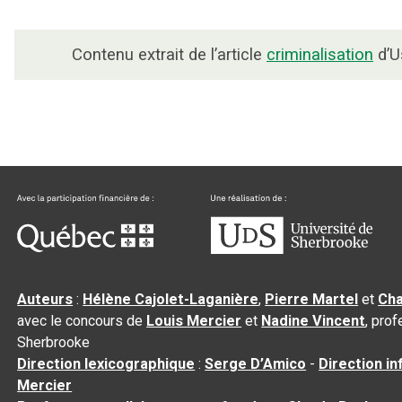
Contenu extrait de l’article
criminalisation
d’U
Auteurs
:
Hélène Cajolet-Laganière
,
Pierre Martel
et
Cha
avec le concours de
Louis Mercier
et
Nadine Vincent
, pro
Sherbrooke
Direction lexicographique
:
Serge D’Amico
-
Direction i
Mercier