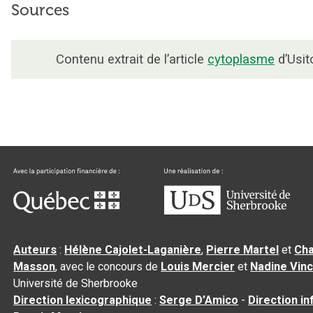
Sources
Contenu extrait de l’article
cytoplasme
d’Usit
Auteurs
:
Hélène Cajolet-Laganière
,
Pierre Martel
et
Cha
Masson
, avec le concours de
Louis Mercier
et
Nadine Vin
Université de Sherbrooke
Direction lexicographique
:
Serge D’Amico
-
Direction i