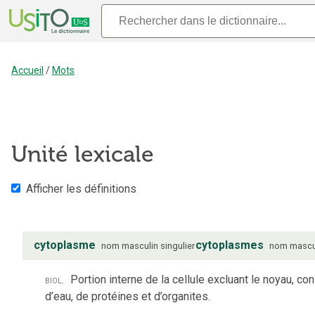
Accueil
/
Mots
Unité lexicale
Afficher les définitions
cytoplasme
cytoplasmes
nom
masculin
singulier
nom
mascu
biol.
Portion interne de la cellule excluant le noyau, co
d’eau, de protéines et d’organites.