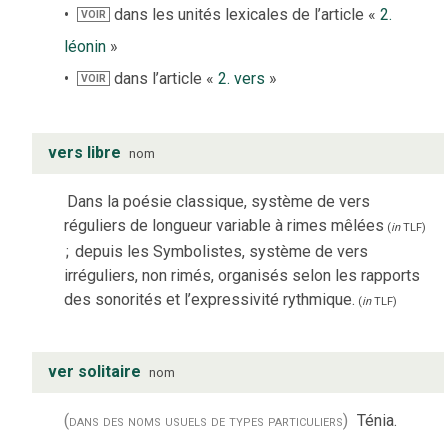
dans les unités lexicales de l’article «
2.
VOIR
léonin
»
dans l’article «
2. vers
»
VOIR
vers libre
nom
Dans la poésie classique, système de vers
réguliers de longueur variable à rimes mêlées
(
in
TLF
)
;
depuis les Symbolistes, système de vers
irréguliers, non rimés, organisés selon les rapports
des sonorités et l’expressivité rythmique.
(
in
TLF
)
ver solitaire
nom
(dans des noms usuels de types particuliers)
Ténia.