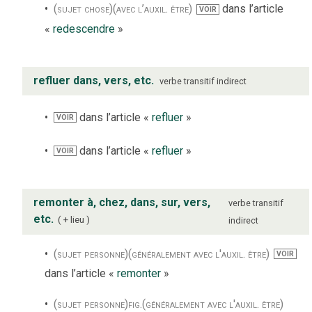
(sujet chose)
(avec l’auxil. être)
dans l’article
VOIR
«
redescendre
»
refluer dans, vers, etc.
verbe
transitif indirect
dans l’article «
refluer
»
VOIR
dans l’article «
refluer
»
VOIR
remonter à, chez, dans, sur, vers,
verbe
transitif
etc.
+ lieu
indirect
(sujet personne)
(généralement avec l'auxil. être)
VOIR
dans l’article «
remonter
»
(sujet personne)
fig.
(généralement avec l'auxil. être)