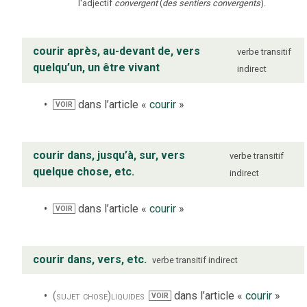
l'adjectif
convergent
(
des sentiers convergents
).
courir après, au-devant de, vers
verbe
transitif
quelqu’un, un être vivant
indirect
dans l’article «
courir
»
VOIR
courir dans, jusqu’à, sur, vers
verbe
transitif
quelque chose, etc.
indirect
dans l’article «
courir
»
VOIR
courir dans, vers, etc.
verbe
transitif indirect
(sujet chose)
liquides
dans l’article «
courir
»
VOIR