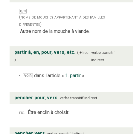
Q/C
(noms de mouches appartenant à des familles
différentes)
Autre nom de la mouche à viande.
partir à, en, pour, vers, etc.
+ lieu
verbe
transitif
indirect
dans l’article «
1. partir
»
VOIR
pencher pour, vers
verbe
transitif indirect
fig.
Être enclin à choisir.
pencher vers
verbe
transitif indirect