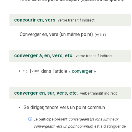
concourir en, vers
verbe
transitif indirect
Converger en, vers (un même point).
(
in
TLF
)
converger à, en, vers, etc.
verbe
transitif indirect
fig.
dans l’article «
converger
»
VOIR
converger en, sur, vers, etc.
verbe
transitif indirect
Se diriger, tendre vers un point commun.
Le participe présent
convergeant
(
rayons lumineux
convergeant vers un point commun
) est à distinguer de