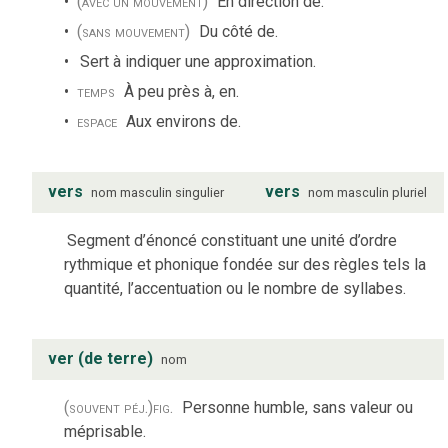
(avec un mouvement)
En direction de.
(sans mouvement)
Du côté de.
Sert à indiquer une approximation.
temps
À peu près à, en.
espace
Aux environs de.
vers
vers
nom
masculin
singulier
nom
masculin
pluriel
Segment d’énoncé constituant une unité d’ordre
rythmique et phonique fondée sur des règles tels la
quantité, l’accentuation ou le nombre de syllabes.
ver (de terre)
nom
(souvent péj.)
fig.
Personne humble, sans valeur ou
méprisable.