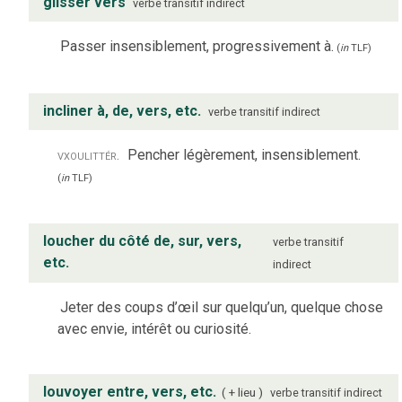
glisser vers
verbe
transitif indirect
Passer insensiblement, progressivement à.
(
in
TLF
)
incliner à, de, vers, etc.
verbe
transitif indirect
vx
ou
littér.
Pencher légèrement, insensiblement.
(
in
TLF
)
loucher du côté de, sur, vers,
verbe
transitif
etc.
indirect
Jeter des coups d’œil sur quelqu’un, quelque chose
avec envie, intérêt ou curiosité.
louvoyer entre, vers, etc.
+ lieu
verbe
transitif indirect