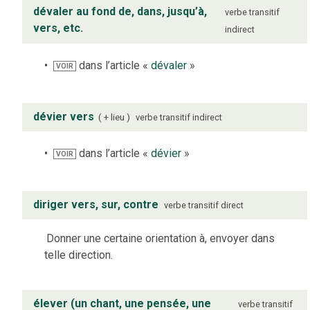
dévaler au fond de, dans, jusqu’à,
verbe
transitif
vers, etc.
indirect
dans l’article «
dévaler
»
VOIR
dévier vers
+ lieu
verbe
transitif indirect
dans l’article «
dévier
»
VOIR
diriger vers, sur, contre
verbe
transitif direct
Donner une certaine orientation à, envoyer dans
telle direction.
élever (un chant, une pensée, une
verbe
transitif