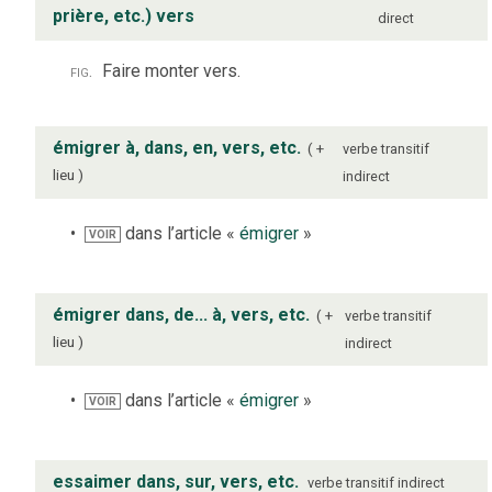
prière, etc.) vers
direct
fig.
Faire monter vers.
émigrer à, dans, en, vers, etc.
+
verbe
transitif
lieu
indirect
dans l’article «
émigrer
»
VOIR
émigrer dans, de... à, vers, etc.
+
verbe
transitif
lieu
indirect
dans l’article «
émigrer
»
VOIR
essaimer dans, sur, vers, etc.
verbe
transitif indirect