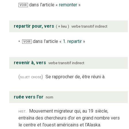
dans l’article «
remonter
»
VOIR
repartir pour, vers
+ lieu
verbe
transitif indirect
dans l’article «
1. repartir
»
VOIR
revenir à, vers
verbe
transitif indirect
(sujet chose)
Se rapprocher de, être réuni à.
ruée vers l’or
nom
hist.
Mouvement migrateur qui, au 19
siècle,
entraîna des chercheurs d’or en grand nombre vers
le centre et l’ouest américains et l’Alaska.