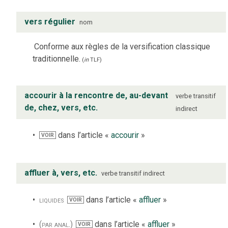
vers régulier
nom
Conforme aux règles de la versification classique
traditionnelle.
(
in
TLF
)
accourir à la rencontre de, au-devant
verbe
transitif
de, chez, vers, etc.
indirect
dans l’article «
accourir
»
VOIR
affluer à, vers, etc.
verbe
transitif indirect
liquides
dans l’article «
affluer
»
VOIR
(par anal.)
dans l’article «
affluer
»
VOIR