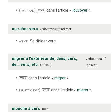
(par anal.)
dans l’article «
louvoyer
»
VOIR
marcher vers
verbe
transitif indirect
animé
Se diriger vers.
migrer à l’extérieur de, dans, vers,
verbe
transitif
de... vers, etc.
+ lieu
indirect
dans l’article «
migrer
»
VOIR
(sujet chose)
dans l’article «
migrer
»
VOIR
mouche à vers
nom