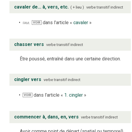
cavaler de... à, vers, etc.
+ lieu
verbe
transitif indirect
fam.
dans l’article «
cavaler
»
VOIR
chasser vers
verbe
transitif indirect
Être poussé, entraîné dans une certaine direction.
cingler vers
verbe
transitif indirect
dans l’article «
1. cingler
»
VOIR
commencer à, dans, en, vers
verbe
transitif indirect
Avoir comme point de départ (spatial ou temporel).