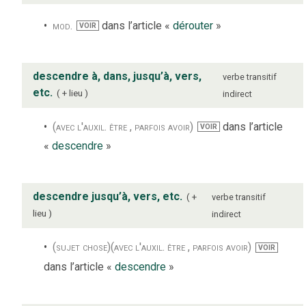
mod.
dans l’article «
dérouter
»
VOIR
descendre à, dans, jusqu’à, vers,
verbe
transitif
etc.
+ lieu
indirect
(avec l'auxil. être , parfois avoir)
dans l’article
VOIR
«
descendre
»
descendre jusqu’à, vers, etc.
+
verbe
transitif
lieu
indirect
(sujet chose)
(avec l'auxil. être , parfois avoir)
VOIR
dans l’article «
descendre
»