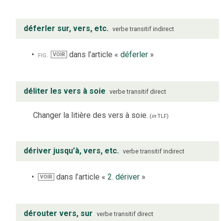
déferler sur, vers, etc.
verbe
transitif indirect
fig.
dans l’article «
déferler
»
VOIR
déliter les vers à soie
verbe
transitif direct
Changer la litière des vers à soie.
(
in
TLF
)
dériver jusqu’à, vers, etc.
verbe
transitif indirect
dans l’article «
2. dériver
»
VOIR
dérouter vers, sur
verbe
transitif direct