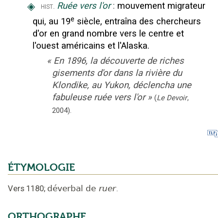
◈
Ruée vers l'or
:
mouvement migrateur
hist.
e
qui, au 19
siècle, entraîna des chercheurs
d'or en grand nombre vers le centre et
l'ouest américains et l'Alaska.
«
En 1896, la découverte de riches
gisements d'or dans la rivière du
Klondike, au Yukon, déclencha une
fabuleuse ruée vers l'or
»
(
Le Devoir
,
2004
).
ÉTYMOLOGIE
Vers 1180
;
déverbal de
ruer
.
ORTHOGRAPHE