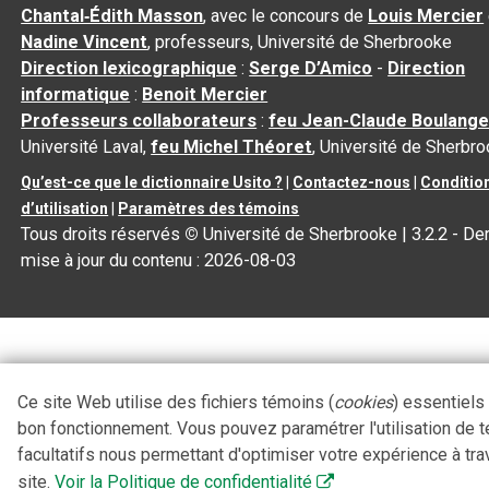
Chantal‑Édith Masson
, avec le concours de
Louis Mercier
Nadine Vincent
, professeurs, Université de Sherbrooke
Direction lexicographique
:
Serge D’Amico
-
Direction
informatique
:
Benoit Mercier
Professeurs collaborateurs
:
feu Jean-Claude Boulange
Université Laval,
feu Michel Théoret
, Université de Sherbr
Qu’est-ce que le dictionnaire Usito ?
|
Contactez-nous
|
Conditio
d’utilisation
|
Paramètres des témoins
Tous droits réservés
©
Université de Sherbrooke |
3.2.2
- Der
mise à jour du contenu :
2026-08-03
Ce site Web utilise des fichiers témoins (
cookies
) essentiels
bon fonctionnement. Vous pouvez paramétrer l'utilisation de 
facultatifs nous permettant d'optimiser votre expérience à tra
site.
Voir la Politique de confidentialité