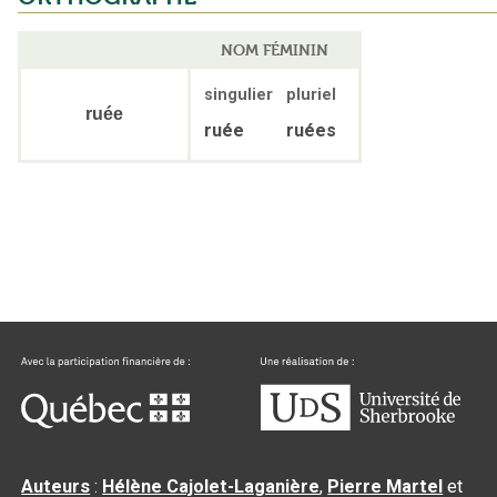
NOM FÉMININ
singulier
pluriel
ruée
ruée
ruées
Auteurs
:
Hélène Cajolet-Laganière
,
Pierre Martel
et