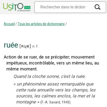
Accueil
/
Tous les articles de dictionnaire
/
ruée
[
ʀɥe
]
n.
f.
Action de se ruer, de se précipiter
;
mouvement
impétueux, incontrôlable, vers un même lieu, au
même moment.
Quand la cloche sonne, c'est la ruée.
«
un phénomène assez remarquable que
cette ruée annuelle vers les champs, les
sources, les calmes enclos, la mer et la
montagne
»
(F.-A. Savard,
1943).