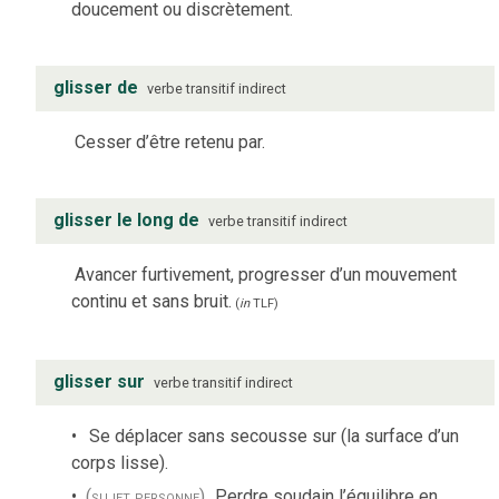
doucement ou discrètement.
glisser de
verbe
transitif indirect
Cesser d’être retenu par.
glisser le long de
verbe
transitif indirect
Avancer furtivement, progresser d’un mouvement
continu et sans bruit.
(
in
TLF
)
glisser sur
verbe
transitif indirect
Se déplacer sans secousse sur (la surface d’un
corps lisse).
(sujet personne)
Perdre soudain l’équilibre en