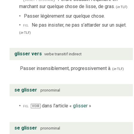
marchant sur quelque chose de lisse, de gras.
(
in
TLF
)
Passer légèrement sur quelque chose.
fig.
Ne pas insister, ne pas s’attarder sur un sujet.
(
in
TLF
)
glisser vers
verbe
transitif indirect
Passer insensiblement, progressivement à.
(
in
TLF
)
se glisser
pronominal
fig.
dans l’article «
glisser
»
VOIR
se glisser
pronominal