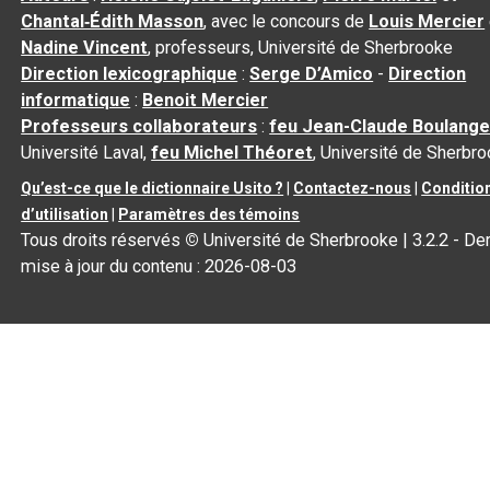
Chantal‑Édith Masson
, avec le concours de
Louis Mercier
Nadine Vincent
, professeurs, Université de Sherbrooke
Direction lexicographique
:
Serge D’Amico
-
Direction
informatique
:
Benoit Mercier
Professeurs collaborateurs
:
feu Jean-Claude Boulange
Université Laval,
feu Michel Théoret
, Université de Sherbr
Qu’est-ce que le dictionnaire Usito ?
|
Contactez-nous
|
Conditio
d’utilisation
|
Paramètres des témoins
Tous droits réservés
©
Université de Sherbrooke |
3.2.2
- Der
mise à jour du contenu :
2026-08-03