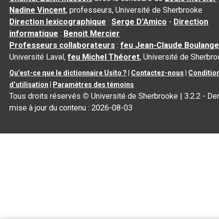
Nadine Vincent
, professeurs, Université de Sherbrooke
Direction lexicographique
:
Serge D’Amico
-
Direction
informatique
:
Benoit Mercier
Professeurs collaborateurs
:
feu Jean-Claude Boulange
Université Laval,
feu Michel Théoret
, Université de Sherbr
Qu’est-ce que le dictionnaire Usito ?
|
Contactez-nous
|
Conditio
d’utilisation
|
Paramètres des témoins
Tous droits réservés
©
Université de Sherbrooke |
3.2.2
- Der
mise à jour du contenu :
2026-08-03