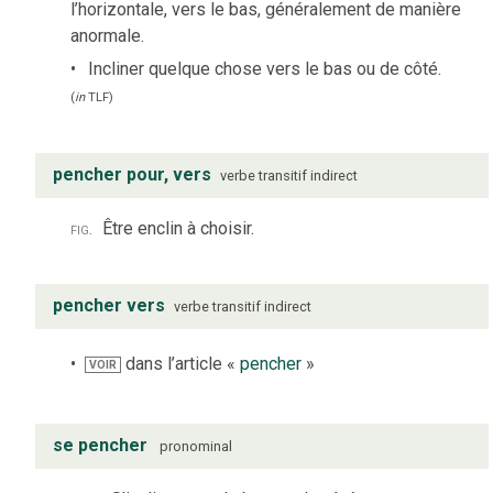
l’horizontale, vers le bas, généralement de manière
anormale.
Incliner quelque chose vers le bas ou de côté.
(
in
TLF
)
pencher pour, vers
verbe
transitif indirect
fig.
Être enclin à choisir.
pencher vers
verbe
transitif indirect
dans l’article «
pencher
»
VOIR
se pencher
pronominal