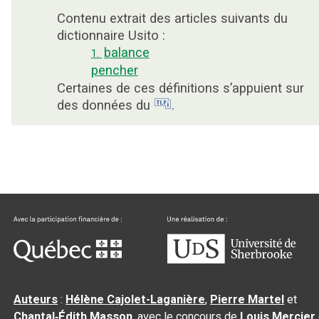
Contenu extrait des articles suivants du
dictionnaire Usito :
balance
1.
pencher
Certaines de ces définitions s’appuient sur
des données du
.
Auteurs
:
Hélène Cajolet-Laganière
,
Pierre Martel
et
Chantal‑Édith Masson
, avec le concours de
Louis Mercier