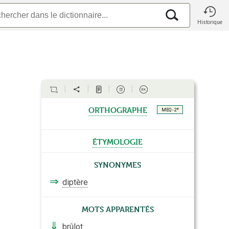
Historique
orthographe
e
MEQ - 2
étymologie
Synonymes
⇒
diptère
Mots apparentés
⇓
brûlot