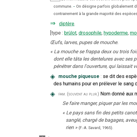
commune.
–
On désigne parfois globalement 
contrairement à la grande majorité des espèces 
⇒
diptère
.
[
type
:
brûlot
,
drosophile
,
hypoderme
,
mo
Œufs, larves, pupes de mouche.
«
La mouche se frappa deux ou trois fois c
dont elle tâta les dentelures avec ses 
pénétrer dans l'ouverture, qui laissait 
◈
mouche piqueuse
:
se dit des espè
des humains pour en prélever le sang 
◈
Nom donné aux mo
fam.
(souvent au plur.)
Se faire manger, piquer par les mo
«
Le pays sans fin des petits canots
sanglé, chargé de bagages, aveug
rien
»
(F.-A. Savard,
1965).