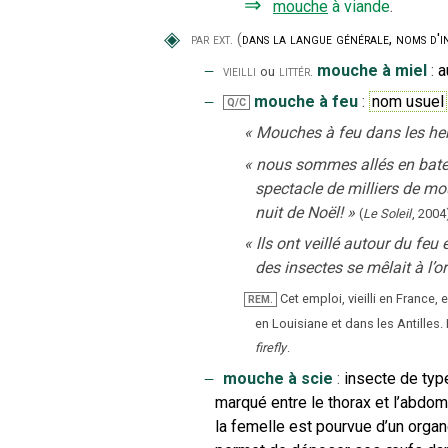
⇒
mouche
à viande
.
◈
par ext.
(
dans la langue générale, noms d'ins
‒
mouche à miel
:
a
vieilli
littér.
ou
‒
mouche à feu
:
nom usuel
Q/C
«
Mouches à feu dans les herb
«
nous sommes allés en batea
spectacle de milliers de mou
nuit de Noël!
»
(
Le Soleil
,
2004
«
lls ont veillé autour du feu
des insectes se mêlait à l’o
Cet emploi, vieilli en France
REM.
en Louisiane et dans les Antilles.
firefly
.
‒
mouche à scie
:
insecte de ty
marqué entre le thorax et l’abdom
la femelle est pourvue d’un organ