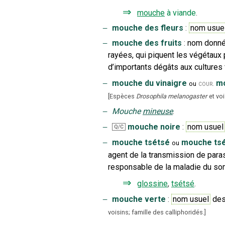
⇒
mouche
à viande
.
‒
mouche des fleurs
:
nom usue
‒
mouche des fruits
:
nom donné 
rayées, qui piquent les végétaux
d’importants dégâts aux cultures 
‒
mouche du vinaigre
mo
cour.
ou
[
Espèces
Drosophila melanogaster
et vo
‒
Mouche
mineuse
.
‒
mouche noire
:
nom usuel
Q/C
‒
mouche tsétsé
mouche tsé
ou
agent de la transmission de paras
responsable de la maladie du so
⇒
glossine
,
tsétsé
.
‒
mouche verte
:
nom usuel
des
voisins; famille des calliphoridés.
]