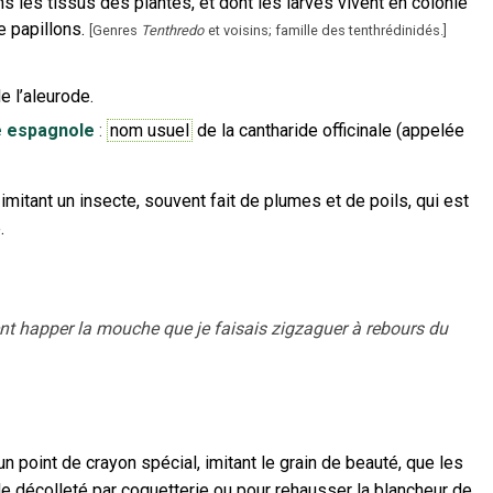
les tissus des plantes, et dont les larves vivent en colonie
 papillons.
[
Genres
Tenthredo
et voisins; famille des tenthrédinidés.
]
e l’aleurode.
 espagnole
:
nom usuel
de la cantharide officinale (appelée
imitant un insecte, souvent fait de plumes et de poils, qui est
.
naient happer la mouche que je faisais zigzaguer à rebours du
un point de crayon spécial, imitant le grain de beauté, que les
e décolleté par coquetterie ou pour rehausser la blancheur de