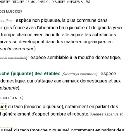
iétés précises de mouches ou d'autres insectes ailés
)
des muscidés
)
:
espèce non piqueuse, la plus commune dans
estica
]
ur gris foncé avec l’abdomen brun jaunâtre et de grands yeux
e trompe charnue avec laquelle elle aspire les substances
s larves se développent dans les matières organiques en
ouche commune
).
:
espèce semblable à la mouche domestique,
nnia canicularis
]
che (piquante) des étables
:
espèce
[
Stomoxys calcitrans
]
domestique, qui s’attaque aux animaux domestiques et aux
piquante
).
s différentes
)
uel
du taon (mouche piqueuse), notamment en parlant des
nt généralement d’aspect sombre et robuste.
[
Genres
Tabanus
et
 usuel
du taon (mouche piqueuse), notamment en parlant des