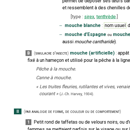
permet de déposer ses œufs dans 
et ressemblent à des chenilles de
[
type
:
sirex
,
tenthrède
.]
‒
mouche blanche
:
nom usuel
d
‒
mouche d’Espagne
mouche
ou
aussi
mouche cantharide
).
mouche (artificielle)
:
appât 
B
(
simulacre d’insecte
)
fixé à un hameçon et utilisé pour la pêche à la ligne
Pêche à la mouche.
Canne à mouche.
«
Les truites fleuries, rutilantes et vives, ve
courant
»
(J.-Ch. Harvey,
1934).
II
(
par analogie de forme, de couleur ou de comportement
)
Petit rond de taffetas ou de velours noirs, ou d'
1
femmes se mettaient parfois sur le visage ou sur l