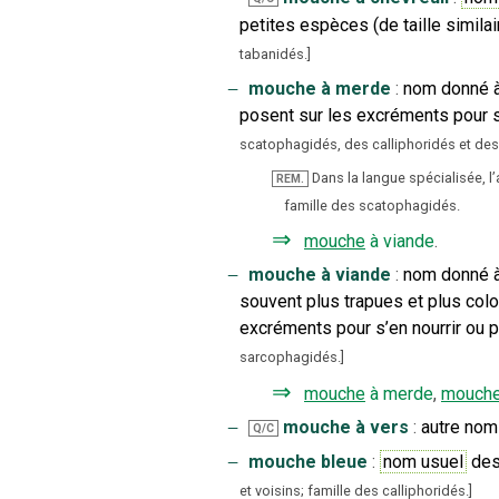
petites espèces (de taille simila
tabanidés.
]
‒
mouche à merde
:
nom donné à
posent sur les excréments pour s
scatophagidés, des calliphoridés et de
Dans la langue spécialisée, l
REM.
famille des scatophagidés.
⇒
mouche
à viande
.
‒
mouche à viande
:
nom donné à
souvent plus trapues et plus colo
excréments pour s’en nourrir ou 
sarcophagidés.
]
⇒
mouche
à merde
,
mouch
‒
mouche à vers
:
autre nom
Q/C
‒
mouche bleue
:
nom usuel
des
et voisins; famille des calliphoridés.
]