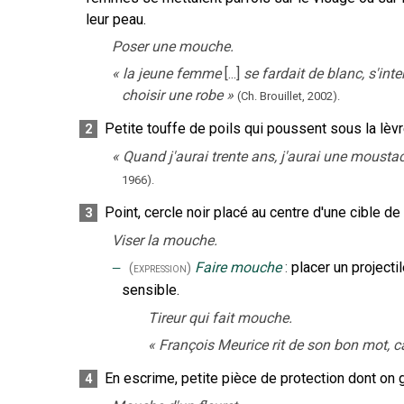
leur peau.
Poser une mouche.
«
la jeune femme
[...]
se fardait de blanc, s'int
choisir une robe
»
(Ch. Brouillet,
2002).
Petite touffe de poils qui poussent sous la lèvr
2
«
Quand j'aurai trente ans, j'aurai une mousta
1966).
Point, cercle noir placé au centre d'une cible de t
3
Viser la mouche.
‒
Faire mouche
:
placer un projecti
(expression)
sensible.
Tireur qui fait mouche.
«
François Meurice rit de son bon mot, car
En escrime, petite pièce de protection dont on g
4