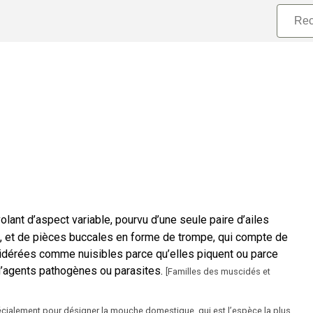
olant d’aspect variable, pourvu d’une seule paire d’ailes
 et de pièces buccales en forme de trompe, qui compte de
idérées comme nuisibles parce qu’elles piquent ou parce
 d’agents pathogènes ou parasites.
[
Familles des muscidés et
pécialement pour désigner la mouche domestique, qui est l’espèce la plus