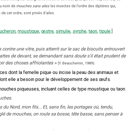
du nom de
mouches sans ailes
les insectes de l’ordre des diptères qui,
de cet ordre, sont privés d’ailes.
ucheron
,
moustique
,
œstre
,
simulie
,
syrphe
,
taon
,
tipule
.]
ontre une vitre, puis atterrit sur le sac de biscuits entrouvert
pattes de devant, se demandant sans doute s'il était prudent de
voir des choses affriolantes
»
(Y. Beauchemin,
1989).
ces dont la femelle pique ou incise la peau des animaux et
dont elle a besoin pour le développement de ses œufs.
uches piqueuses, incluant celles de type moustique ou taon.
uches.
 du Nord, mon fils... Et, sans fin, les portages où, tendu,
lé de mouches, on roule sa bosse, tête basse, sans penser à