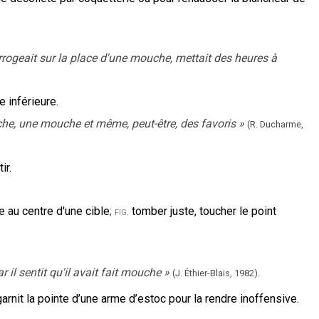
errogeait sur la place d'une mouche, mettait des heures à
e inférieure.
che, une mouche et même, peut-être, des favoris
»
(R. Ducharme,
ir.
le au centre d'une cible
;
tomber juste, toucher le point
fig.
 il sentit qu'il avait fait mouche
»
(J. Éthier-Blais,
1982).
arnit la pointe d’une arme d’estoc pour la rendre inoffensive.