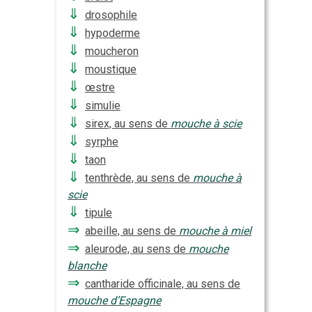
⇓
drosophile
⇓
hypoderme
⇓
moucheron
⇓
moustique
⇓
œstre
⇓
simulie
⇓
sirex, au sens de
mouche à scie
⇓
syrphe
⇓
taon
⇓
tenthrède, au sens de
mouche à
scie
⇓
tipule
⇒
abeille, au sens de
mouche à miel
⇒
aleurode, au sens de
mouche
blanche
⇒
cantharide officinale, au sens de
mouche d’Espagne