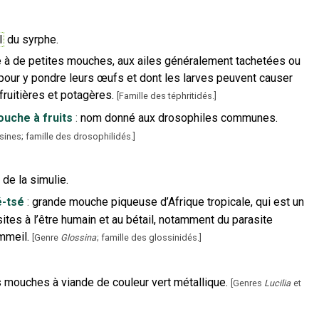
l
du syrphe.
à de petites mouches, aux ailes généralement tachetées ou
 pour y pondre leurs œufs et dont les larves peuvent causer
fruitières et potagères.
[
Famille des téphritidés.
]
uche à fruits
:
nom donné aux drosophiles communes.
isines; famille des drosophilidés.
]
de la simulie.
-tsé
:
grande mouche piqueuse d’Afrique tropicale, qui est un
ites à l’être humain et au bétail, notamment du parasite
mmeil.
[
Genre
Glossina
; famille des glossinidés.
]
 mouches à viande de couleur vert métallique.
[
Genres
Lucilia
et