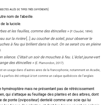
ectes ailés de types très différents
)
utre nom de l’abeille.
de la luciole.
es et les feuilles, comme des étincelles
»
(P. Claudel,
1894
).
u sur la rivière
[...]
au coucher de soleil, pour observer le
ches à feu qui brillent dans la nuit. On se serait cru en pleine
).
 en silence. C’était un soir de mouches à feu. L’éclat jaune-vert
range des étincelles
»
(
É. Plamondon
,
2017
).
, est en usage dans d'autres aires de la francophonie, notamment en Acadie,
 Il a parfois été critiqué à tort comme un calque québécois de l'anglais
pe hyménoptère mais ne présentant pas de rétrécissement
en, qui s’attaque au feuillage des plantes et des arbres, dont
e de ponte (ovipositeur) dentelé comme une scie qui lui