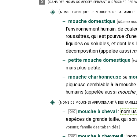
2
(
dans des noms composés servant à désigner des var
◈
(
noms techniques de mouches de la famille 
‒
mouche domestique
[
Musca dom
l’environnement humain, de coule
roussâtres, qui est pourvue d’un
liquides ou solubles, et dont le
décomposition (appelée aussi
m
‒
petite mouche domestique
[
Fa
mais plus petite.
‒
mouche charbonneuse
mou
ou
piqueuse semblable à la mouche 
humains (appelée aussi
mouche 
◈
(
noms de mouches appartenant à des famille
‒
mouche à cheval
:
nom us
Q/C
espèces de grande taille, qui so
voisins; famille des tabanidés.
]
‒
mouche à chevreuil
:
nom
Q/C