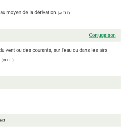
 au moyen de la dérivation.
(
in
TLF
)
Conjugaison
 du vent ou des courants, sur l’eau ou dans les airs.
.
(
in
TLF
)
rect