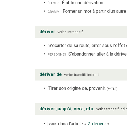
électr.
Établir une dérivation.
gramm.
Former un mot à partir d’un autre
dériver
verbe
intransitif
S’écarter de sa route, errer sous l’effet
personnes
S’abandonner, aller à la dérive
dériver de
verbe
transitif indirect
Tirer son origine de, provenir.
(
in
TLF
)
dériver jusqu’à, vers, etc.
verbe
transitif indi
dans l’article «
2. dériver
»
VOIR