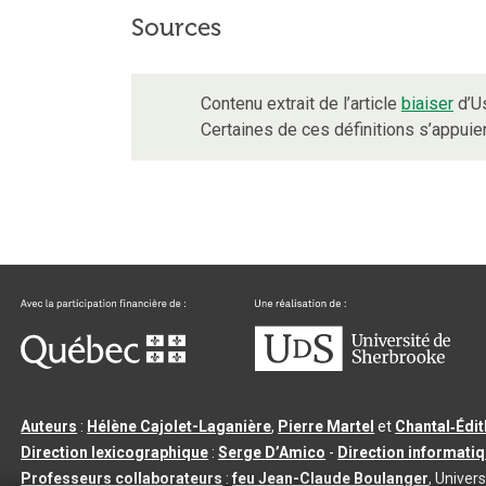
Sources
Contenu extrait de l’article
biaiser
d’Us
Certaines de ces définitions s’appui
Auteurs
:
Hélène Cajolet-Laganière
,
Pierre Martel
et
Chantal‑Édi
Direction lexicographique
:
Serge D’Amico
-
Direction informati
Professeurs collaborateurs
:
feu Jean-Claude Boulanger
, Univers