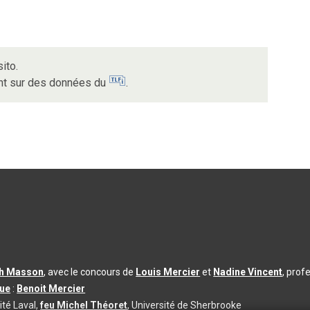
ito.
ent sur des données du
.
th Masson
, avec le concours de
Louis Mercier
et
Nadine Vincent
, prof
que
:
Benoit Mercier
ité Laval,
feu Michel Théoret
, Université de Sherbrooke