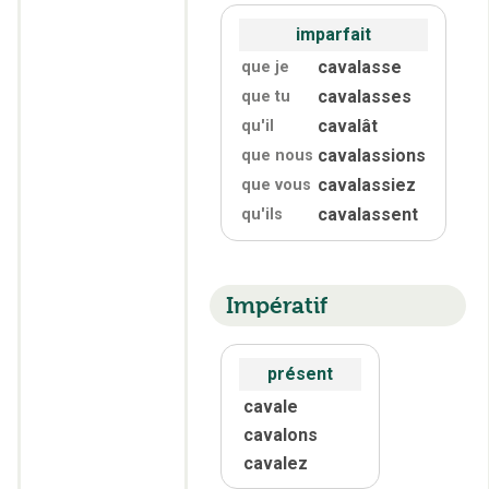
imparfait
cavalasse
que je
cavalasses
que tu
cavalât
qu'
il
cavalassions
que nous
cavalassiez
que vous
cavalassent
qu'
ils
Impératif
présent
cavale
cavalons
cavalez