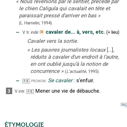
«
Nous revenions par le sentier, précédé par
le chien Caligula qui cavalait en tête et
paraissait pressé d'arriver en bas
»
(L. Hamelin,
1994).
‒
cavaler de... à, vers, etc.
(
+
lieu
)
V. tr. indir.
Cavaler vers la sortie.
«
Les pauvres journalistes locaux
[...]
,
réduits à cavaler d'un endroit à l'autre,
en ont oublié jusqu'à la notion de
concurrence
»
(
L’actualité
,
1995
).
‒
Se cavaler
:
s'enfuir.
pronom.
F/E
Mener une vie de débauche.
3
V. intr.
F/E
ÉTYMOLOGIE