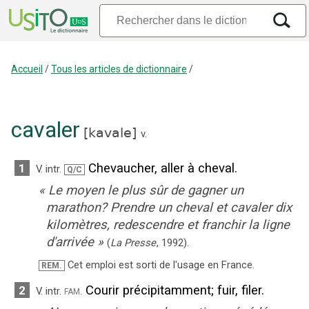
Accueil
/
Tous les articles de dictionnaire
/
cavaler
[
kavale
]
v.
Chevaucher, aller à cheval.
1
V. intr.
Q/C
«
Le moyen le plus sûr de gagner un
marathon? Prendre un cheval et cavaler dix
kilomètres, redescendre et franchir la ligne
d'arrivée
»
(
La Presse
,
1992
).
Cet emploi est sorti de l'usage en France.
REM.
Courir précipitamment
;
fuir, filer.
2
fam.
V. intr.