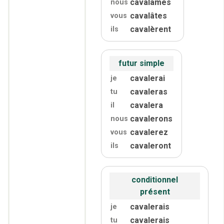
cavalâmes
nous
cavalâtes
vous
cavalèrent
ils
futur simple
cavalerai
je
cavaleras
tu
cavalera
il
cavalerons
nous
cavalerez
vous
cavaleront
ils
conditionnel
présent
cavalerais
je
cavalerais
tu