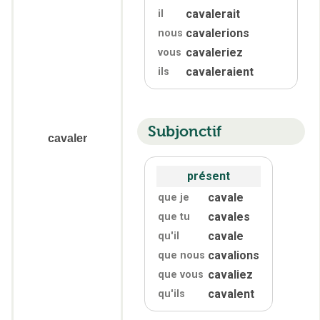
cavalerait
il
cavalerions
nous
cavaleriez
vous
cavaleraient
ils
Subjonctif
cavaler
présent
cavale
que je
cavales
que tu
cavale
qu'
il
cavalions
que nous
cavaliez
que vous
cavalent
qu'
ils