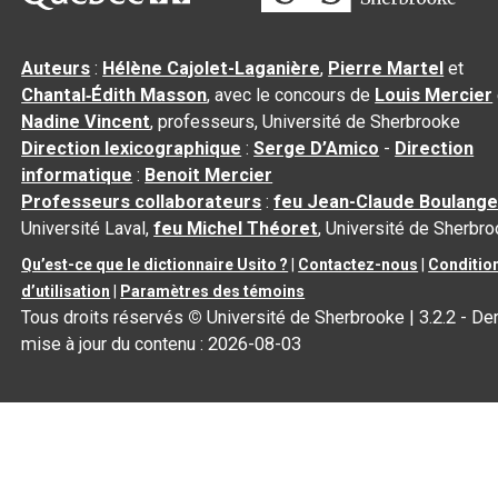
Auteurs
:
Hélène Cajolet-Laganière
,
Pierre Martel
et
Chantal‑Édith Masson
, avec le concours de
Louis Mercier
Nadine Vincent
, professeurs, Université de Sherbrooke
Direction lexicographique
:
Serge D’Amico
-
Direction
informatique
:
Benoit Mercier
Professeurs collaborateurs
:
feu Jean-Claude Boulange
Université Laval,
feu Michel Théoret
, Université de Sherbr
Qu’est-ce que le dictionnaire Usito ?
|
Contactez-nous
|
Conditio
d’utilisation
|
Paramètres des témoins
Tous droits réservés
©
Université de Sherbrooke |
3.2.2
- Der
mise à jour du contenu :
2026-08-03