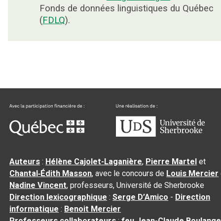
Fonds de données linguistiques du Québec
(
FDLQ
).
Auteurs
:
Hélène Cajolet-Laganière
,
Pierre Martel
et
Chantal‑Édith Masson
, avec le concours de
Louis Mercier
Nadine Vincent
, professeurs, Université de Sherbrooke
Direction lexicographique
:
Serge D’Amico
-
Direction
informatique
:
Benoit Mercier
Professeurs collaborateurs
:
feu Jean-Claude Boulange