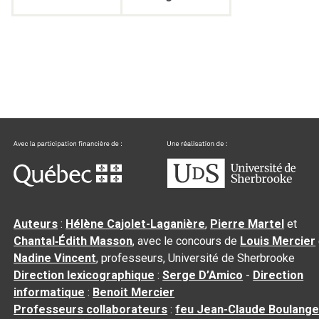
Auteurs
:
Hélène Cajolet-Laganière
,
Pierre Martel
et
Chantal‑Édith Masson
, avec le concours de
Louis Mercier
Nadine Vincent
, professeurs, Université de Sherbrooke
Direction lexicographique
:
Serge D’Amico
-
Direction
informatique
:
Benoit Mercier
Professeurs collaborateurs
:
feu Jean-Claude Boulange