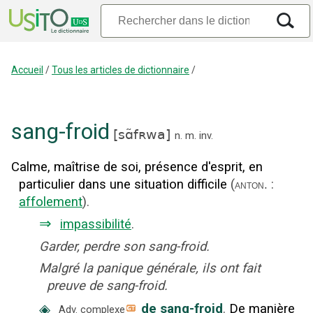
Accueil
/
Tous les articles de dictionnaire
/
sang-froid
[
sɑ̃fʀwa
]
n.
m.
inv.
Calme, maîtrise de soi, présence d'esprit, en
particulier dans une situation difficile
(
:
anton.
affolement
).
⇒
impassibilité
.
Garder, perdre son sang-froid.
Malgré la panique générale, ils ont fait
preuve de sang-froid.
◈
de sang-froid
.
De manière
Adv. complexe