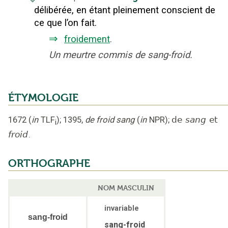
délibérée, en étant pleinement conscient de
ce que l’on fait.
⇒
froidement
.
Un meurtre commis de sang-froid.
ÉTYMOLOGIE
1672
(
in
TLF
);
1395
,
de froid sang
(
in
NPR
);
de
sang
et
i
froid
.
ORTHOGRAPHE
NOM MASCULIN
invariable
sang-froid
sang-froid