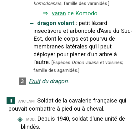
komodoensis
; famille des varanidés.
]
⇒
varan
de Komodo
.
‒
dragon volant
:
petit lézard
insectivore et arboricole d’Asie du Sud-
Est, dont le corps est pourvu de
membranes latérales qu’il peut
déployer pour planer d’un arbre à
l’autre.
[
Espèces
Draco volans
et voisines;
famille des agamidés.
]
Fruit
du dragon
.
3
Soldat de la cavalerie française qui
II
anciennt
pouvait combattre à pied ou à cheval.
◈
Depuis 1940, soldat d'une unité de
mod.
blindés.