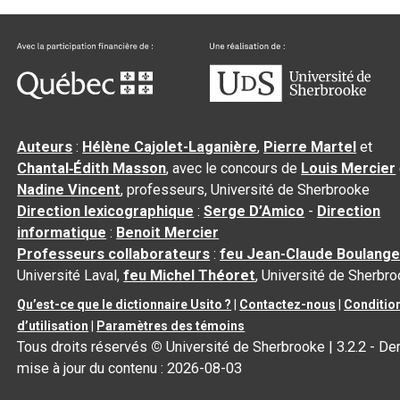
Auteurs
:
Hélène Cajolet-Laganière
,
Pierre Martel
et
Chantal‑Édith Masson
, avec le concours de
Louis Mercier
Nadine Vincent
, professeurs, Université de Sherbrooke
Direction lexicographique
:
Serge D’Amico
-
Direction
informatique
:
Benoit Mercier
Professeurs collaborateurs
:
feu Jean-Claude Boulange
Université Laval,
feu Michel Théoret
, Université de Sherbr
Qu’est-ce que le dictionnaire Usito ?
|
Contactez-nous
|
Conditio
d’utilisation
|
Paramètres des témoins
Tous droits réservés
©
Université de Sherbrooke |
3.2.2
- Der
mise à jour du contenu :
2026-08-03