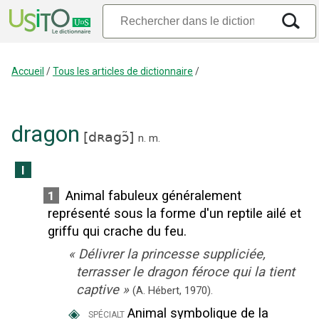
Accueil
/
Tous les articles de dictionnaire
/
dragon
[
dʀagɔ̃
]
n.
m.
I
Animal fabuleux généralement
1
représenté sous la forme d'un reptile ailé et
griffu qui crache du feu.
«
Délivrer la princesse suppliciée,
terrasser le dragon féroce qui la tient
captive
»
(A. Hébert,
1970).
◈
Animal symbolique de la
spécialt