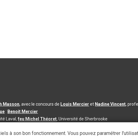
th Masson
, avec le concours de
Louis Mercier
et
Nadine Vincent
, prof
que
:
Benoit Mercier
ité Laval,
feu Michel Théoret
, Université de Sherbrooke
s d’utilisation
|
Paramètres des témoins
iels à son bon fonctionnement. Vous pouvez paramétrer l'utilisa
se à jour du contenu :
2026-08-03