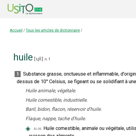
Accueil
/
Tous les articles de dictionnaire
/
huile
[
ɥil
]
n.
f.
Substance grasse, onctueuse et inflammable, d'origin
1
dessus de 10° Celsius, se figeant ou se solidifiant à u
Huile animale, végétale.
Huile comestible, industrielle.
Baril, bidon, flacon, réservoir d'huile.
Flaque, nappe, tache d'huile.
◈
Huile comestible, animale ou végétale, utili
alim.
cuisson des aliments.