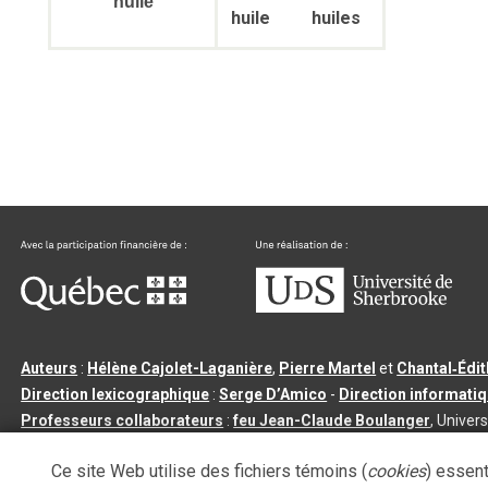
huile
huile
huiles
Auteurs
:
Hélène Cajolet-Laganière
,
Pierre Martel
et
Chantal‑Édi
Direction lexicographique
:
Serge D’Amico
-
Direction informati
Professeurs collaborateurs
:
feu Jean-Claude Boulanger
, Univers
Qu’est-ce que le dictionnaire Usito ?
|
Contactez-nous
|
Condition
Ce site Web utilise des fichiers témoins (
cookies
) essent
Tous droits réservés
©
Université de Sherbrooke |
3.2.2
- Dernière mi