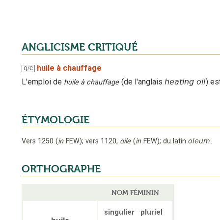
ANGLICISME CRITIQUÉ
huile à chauffage
Q/C
L'emploi
de
(
de l'anglais
heating oil
)
est
huile à chauffage
ÉTYMOLOGIE
Vers 1250
(
in
FEW
);
vers 1120
,
oile
(
in
FEW
);
du latin
oleum
.
ORTHOGRAPHE
NOM FÉMININ
singulier
pluriel