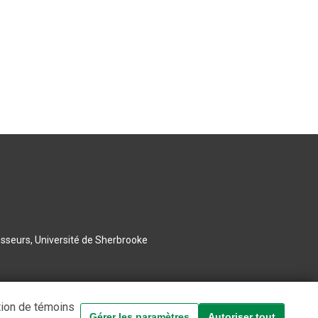
esseurs, Université de Sherbrooke
tion de témoins
Gérer les paramètres
Autoriser tout