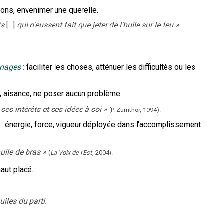
ions, envenimer une querelle.
ts
[...]
qui n'eussent fait que jeter de l'huile sur le feu
»
enages
:
faciliter les choses, atténuer les difficultés ou les
é, aisance, ne poser aucun problème.
ses intérêts et ses idées à soi
»
(P. Zumthor,
1994).
:
énergie, force, vigueur déployée dans l'accomplissement
uile de bras
»
(
La Voix de l’Est
,
2004
).
aut placé.
iles du parti.