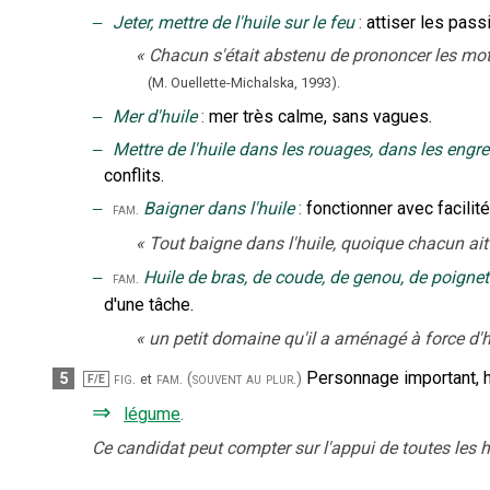
‒
Jeter, mettre de l'huile sur le feu
:
attiser les pass
«
Chacun s'était abstenu de prononcer les mo
(M. Ouellette-Michalska,
1993).
‒
Mer d'huile
:
mer très calme, sans vagues.
‒
Mettre de l'huile dans les rouages, dans les engr
conflits.
‒
Baigner dans l'huile
:
fonctionner avec facilit
fam.
«
Tout baigne dans l'huile, quoique chacun ait 
‒
Huile de bras, de coude, de genou, de poignet
fam.
d'une tâche.
«
un petit domaine qu'il a aménagé à force d'h
Personnage important, h
5
fig.
fam.
(souvent au plur.)
et
F/E
⇒
légume
.
Ce candidat peut compter sur l'appui de toutes les hu