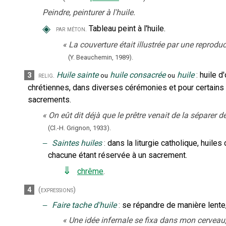
Peindre, peinturer à l'huile.
◈
Tableau peint à l'huile.
par méton.
«
La couverture était illustrée par une reprodu
(Y. Beauchemin,
1989).
Huile sainte
huile consacrée
huile
:
huile d
3
relig.
ou
ou
chrétiennes, dans diverses cérémonies et pour certains ri
sacrements.
«
On eût dit déjà que le prêtre venait de la séparer 
(Cl.-H. Grignon,
1933).
‒
Saintes huiles
:
dans la liturgie catholique, huile
chacune étant réservée à un sacrement.
⇓
chrême
.
4
(expressions)
‒
Faire tache d'huile
:
se répandre de manière lente,
«
Une idée infernale se fixa dans mon cerveau, g