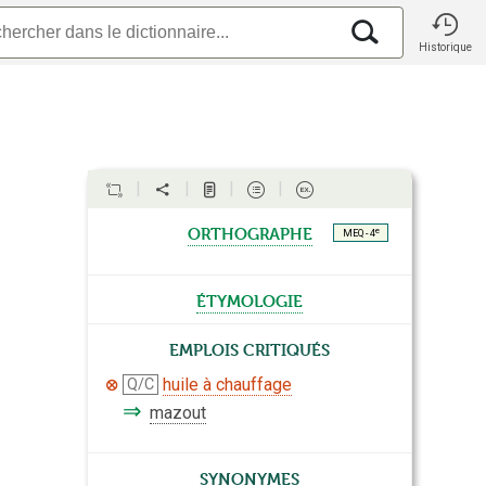
Historique
orthographe
e
MEQ - 4
étymologie
Emplois critiqués
huile à chauffage
Q/C
⇒
mazout
Synonymes