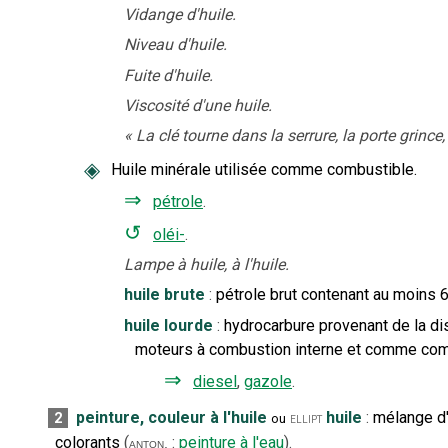
Vidange d'huile.
Niveau d'huile.
Fuite d'huile.
Viscosité d'une huile.
«
La clé tourne dans la serrure, la porte grince,
◈
Huile minérale utilisée comme combustible.
⇒
pétrole
.
↺
oléi-
.
Lampe à huile, à l'huile.
huile brute
:
pétrole brut contenant au moins 
huile lourde
:
hydrocarbure provenant de la dis
moteurs à combustion interne et comme com
⇒
diesel
,
gazole
.
peinture, couleur à l'huile
huile
:
mélange d'
2
ellipt
ou
colorants
(
:
peinture
à l'eau
).
anton.