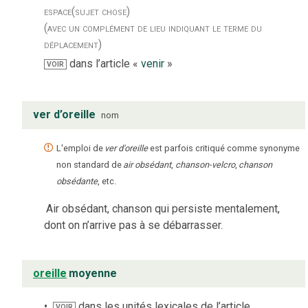
espace
(sujet chose)
(avec un complément de lieu indiquant le terme du
déplacement)
dans l’article «
venir
»
VOIR
ver d’oreille
nom
L'emploi de
ver d'oreille
est parfois critiqué comme synonyme
non standard de
air obsédant
,
chanson-velcro
,
chanson
obsédante
, etc.
Air obsédant, chanson qui persiste mentalement,
dont on n’arrive pas à se débarrasser.
oreille
moyenne
dans les unités lexicales de l’article
VOIR