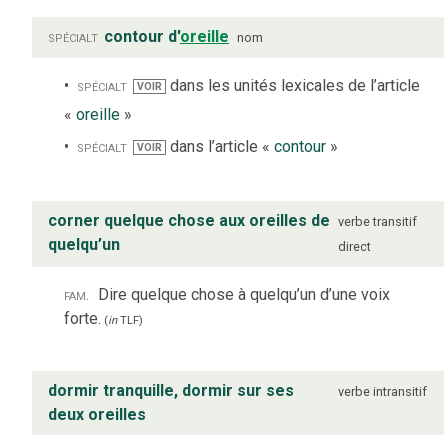
spécialt
contour d'
oreille
nom
spécialt
dans les unités lexicales de l’article
VOIR
«
oreille
»
spécialt
dans l’article «
contour
»
VOIR
corner quelque chose aux oreilles de
verbe
transitif
quelqu’un
direct
fam.
Dire quelque chose à quelqu’un d’une voix
forte.
(
in
TLF
)
dormir tranquille, dormir sur ses
verbe
intransitif
deux oreilles