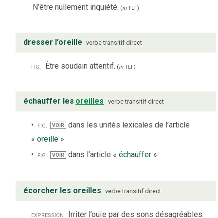
N’être nullement inquiété.
(
in
TLF
)
dresser l’oreille
verbe
transitif direct
fig.
Être soudain attentif.
(
in
TLF
)
échauffer les
oreilles
verbe
transitif direct
fig.
dans les unités lexicales de l’article
VOIR
«
oreille
»
fig.
dans l’article «
échauffer
»
VOIR
écorcher les oreilles
verbe
transitif direct
expression
Irriter l’ouïe par des sons désagréables.