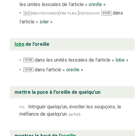
les unités lexicales de l’article «
oreille
»
fam.
personnes
(par plais.)
expression
dans
VOIR
Q/C
l’article «
siler
»
lobe
de l’oreille
dans les unités lexicales de l’article «
lobe
»
VOIR
dans l’article «
oreille
»
VOIR
mettre la puce à l’oreille de quelqu’un
fig.
Intriguer quelqu’un, éveiller les soupçons, la
méfiance de quelqu’un.
(
in
TLF
)
montrer le bout de l'
oreille