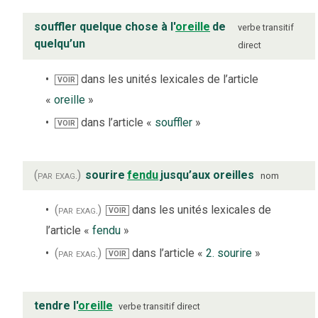
souffler quelque chose à l'
oreille
de
verbe
transitif
quelqu’un
direct
dans les unités lexicales de l’article
VOIR
«
oreille
»
dans l’article «
souffler
»
VOIR
(par exag.)
sourire
fendu
jusqu’aux oreilles
nom
(par exag.)
dans les unités lexicales de
VOIR
l’article «
fendu
»
(par exag.)
dans l’article «
2. sourire
»
VOIR
tendre l'
oreille
verbe
transitif direct