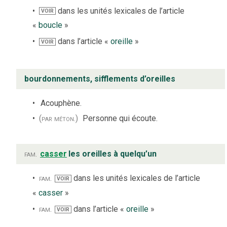
dans les unités lexicales de l’article
VOIR
«
boucle
»
dans l’article «
oreille
»
VOIR
bourdonnements, sifflements d’oreilles
Acouphène.
(par méton.)
Personne qui écoute.
fam.
casser
les oreilles à quelqu’un
fam.
dans les unités lexicales de l’article
VOIR
«
casser
»
fam.
dans l’article «
oreille
»
VOIR