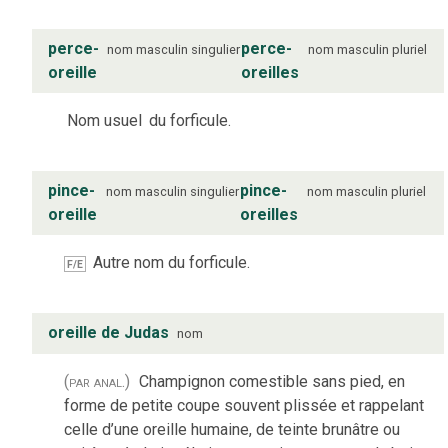
perce-
perce-
nom
masculin
singulier
nom
masculin
pluriel
oreille
oreilles
Nom usuel
du forficule.
pince-
pince-
nom
masculin
singulier
nom
masculin
pluriel
oreille
oreilles
Autre nom du forficule.
F/E
oreille de Judas
nom
(par anal.)
Champignon comestible sans pied, en
forme de petite coupe souvent plissée et rappelant
celle d’une oreille humaine, de teinte brunâtre ou