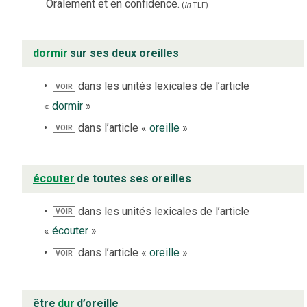
Oralement et en confidence.
(
in
TLF
)
dormir
sur ses deux oreilles
dans les unités lexicales de l’article
VOIR
«
dormir
»
dans l’article «
oreille
»
VOIR
écouter
de toutes ses oreilles
dans les unités lexicales de l’article
VOIR
«
écouter
»
dans l’article «
oreille
»
VOIR
être
dur
d’oreille