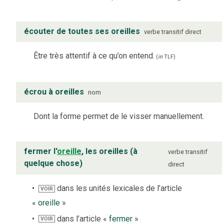
écouter de toutes ses oreilles
verbe
transitif direct
Être très attentif à ce qu’on entend.
(
in
TLF
)
écrou à oreilles
nom
Dont la forme permet de le visser manuellement.
fermer l'
oreille
, les oreilles (à
verbe
transitif
quelque chose)
direct
dans les unités lexicales de l’article
VOIR
«
oreille
»
dans l’article «
fermer
»
VOIR