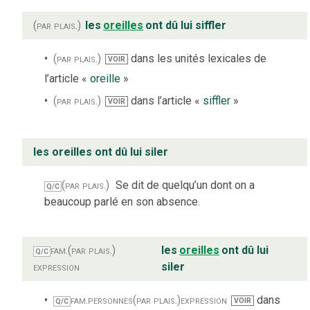
(par plais.)
les
oreilles
ont dû lui siffler
(par plais.)
dans les unités lexicales de
VOIR
l’article «
oreille
»
(par plais.)
dans l’article «
siffler
»
VOIR
les oreilles ont dû lui siler
(par plais.)
Se dit de quelqu’un dont on a
Q/C
beaucoup parlé en son absence.
fam.
(par plais.)
les
oreilles
ont dû lui
Q/C
expression
siler
fam.
personnes
(par plais.)
expression
dans
VOIR
Q/C