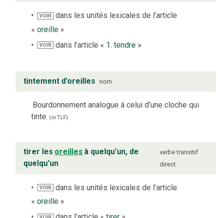
dans les unités lexicales de l’article
VOIR
«
oreille
»
dans l’article «
1. tendre
»
VOIR
tintement d’oreilles
nom
Bourdonnement analogue à celui d’une cloche qui
tinte.
(
in
TLF
)
tirer les
oreilles
à quelqu’un, de
verbe
transitif
quelqu’un
direct
dans les unités lexicales de l’article
VOIR
«
oreille
»
dans l’article «
tirer
»
VOIR