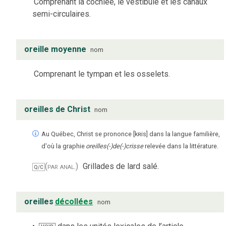
Comprenant la cochlée, le vestibule et les canaux
semi-circulaires.
oreille moyenne
nom
Comprenant le tympan et les osselets.
oreilles de Christ
nom
Au Québec, Christ se prononce [kʀis] dans la langue familière,
d'où la graphie
oreilles(-)de(-)crisse
relevée dans la littérature.
(par anal.)
Grillades de lard salé.
Q/C
oreilles
décollées
nom