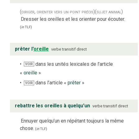
(diriger, orienter vers un point précis)
(sujet animal)
Dresser les oreilles et les orienter pour écouter.
(
in
TLF
)
prêter l'
oreille
verbe
transitif direct
dans les unités lexicales de l’article
VOIR
«
oreille
»
dans l’article «
prêter
»
VOIR
rebattre les oreilles à quelqu’un
verbe
transitif direct
Ennuyer quelqu’un en répétant toujours la même
chose.
(
in
TLF
)