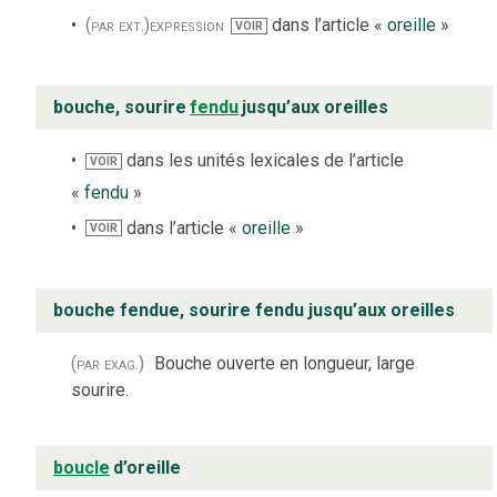
(par ext.)
expression
dans l’article «
oreille
»
VOIR
bouche, sourire
fendu
jusqu’aux oreilles
dans les unités lexicales de l’article
VOIR
«
fendu
»
dans l’article «
oreille
»
VOIR
bouche fendue, sourire fendu jusqu’aux oreilles
(par exag.)
Bouche ouverte en longueur, large
sourire.
boucle
d’oreille