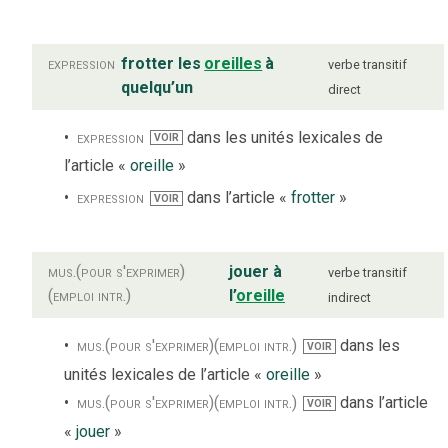
expression
frotter les
oreilles
à
verbe
transitif
quelqu’un
direct
expression
dans les unités lexicales de
VOIR
l’article «
oreille
»
expression
dans l’article «
frotter
»
VOIR
mus.
(pour s'exprimer)
jouer à
verbe
transitif
(emploi intr.)
l’
oreille
indirect
mus.
(pour s'exprimer)
(emploi intr.)
dans les
VOIR
unités lexicales de l’article «
oreille
»
mus.
(pour s'exprimer)
(emploi intr.)
dans l’article
VOIR
«
jouer
»