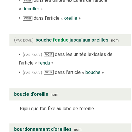
dans les unités lexicales de l’article
VOIR
«
décoller
»
dans l’article «
oreille
»
VOIR
(par exag.)
bouche
fendue
jusqu’aux oreilles
nom
(par exag.)
dans les unités lexicales de
VOIR
l’article «
fendu
»
(par exag.)
dans l’article «
bouche
»
VOIR
boucle d’oreille
nom
Bijou que l’on fixe au lobe de l’oreille.
bourdonnement d’oreilles
nom