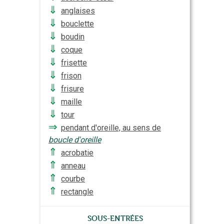
⇓
anglaises
⇓
bouclette
⇓
boudin
⇓
coque
⇓
frisette
⇓
frison
⇓
frisure
⇓
maille
⇓
tour
⇒
pendant d'oreille, au sens de
boucle d'oreille
⇑
acrobatie
⇑
anneau
⇑
courbe
⇑
rectangle
Sous-entrées