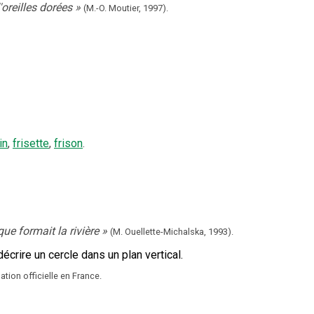
oreilles dorées
»
(M.-O. Moutier,
1997).
in
,
frisette
,
frison
.
que formait la rivière
»
(M. Ouellette-Michalska,
1993).
écrire un cercle dans un plan vertical.
tion officielle en France.