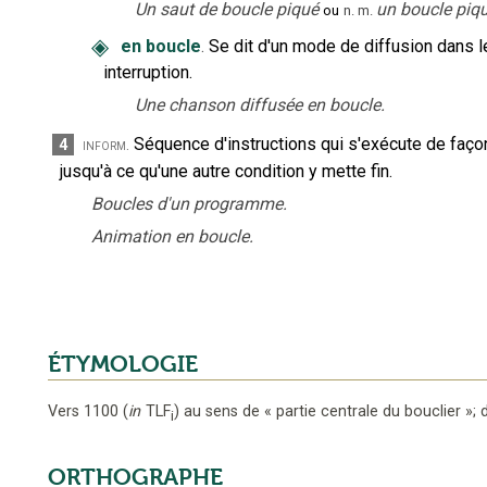
Un saut de boucle piqué
un boucle piqu
ou
n.
m.
◈
en boucle
.
Se dit d'un mode de diffusion dans l
interruption.
Une chanson diffusée en boucle.
Séquence d'instructions qui s'exécute de façon 
4
inform.
jusqu'à ce qu'une autre condition y mette fin.
Boucles d'un programme.
Animation en boucle.
ÉTYMOLOGIE
Vers 1100
(
in
TLF
)
au sens de « partie centrale du bouclier »
;
d
i
ORTHOGRAPHE