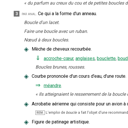
«
du parfum au creux du cou et de petites boucles d'
Ce qui a la forme d'un anneau.
3
par anal.
Boucle d'un lacet.
Faire une boucle avec un ruban.
Nœud à deux boucles.
◈
Mèche de cheveux recourbée.
⇓
accroche-cœur
,
anglaises
,
bouclette
,
boud
Boucles brunes, rousses.
◈
Courbe prononcée d'un cours d'eau, d'une route.
⇒
méandre
.
«
Ils atteignaient le resserrement de la boucle 
◈
Acrobatie aérienne qui consiste pour un avion à d
L'emploi de
boucle
a fait l'objet d'une recommanda
REM.
◈
Figure de patinage artistique.