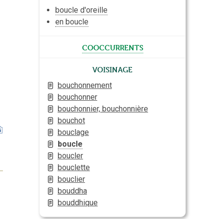
boucle d'oreille
en boucle
cooccurrents
Voisinage
bouchonnement
bouchonner
bouchonnier, bouchonnière
bouchot
bouclage
boucle
boucler
bouclette
bouclier
bouddha
bouddhique