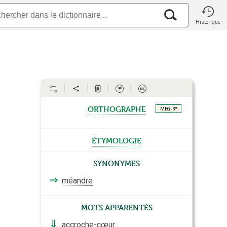
Historique
orthographe
e
MEQ - 3
étymologie
Synonymes
⇒
méandre
Mots apparentés
⇓
accroche-cœur