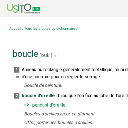
Accueil
/
Tous les articles de dictionnaire
/
boucle
[
bukl
]
n.
f.
Anneau ou rectangle généralement métallique, muni d'un
1
ou d'une courroie pour en régler le serrage.
Boucle de ceinture.
boucle d'oreille
:
bijou que l'on fixe au lobe de l'oreill
2
⇒
pendant
d'oreille
.
Boucles d’oreilles en or, en diamant.
Offrir, porter des boucles d’oreilles.