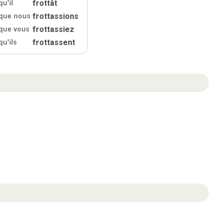
frottât
qu'
il
frottassions
que nous
frottassiez
que vous
frottassent
qu'
ils