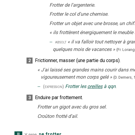
Frotter de l'argenterie.
Frotter le col d'une chemise.
Frotter un objet avec une brosse, un chif
«
ils frottèrent énergiquement le meuble 
‒
«
il va falloir tout nettoyer à gr
absolt
quelques mois de vacances
»
(Fr. Lorang
Frictionner, masser (une partie du corps).
2
«
J'ai laissé ses grandes mains courir dans m
vigoureusement mon corps gelé
»
(D. Demers,
‒
Frotter les
oreilles
à qqn
.
(expression)
Enduire par frottement.
3
Frotter un gigot avec du gros sel.
Croûton frotté d'ail.
se frotter
.
II
V. pron.