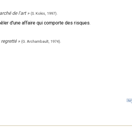
marché de l'art
»
(S. Kokis,
1997).
êler d'une affaire qui comporte des risques.
 regretté
»
(G. Archambault,
1974).