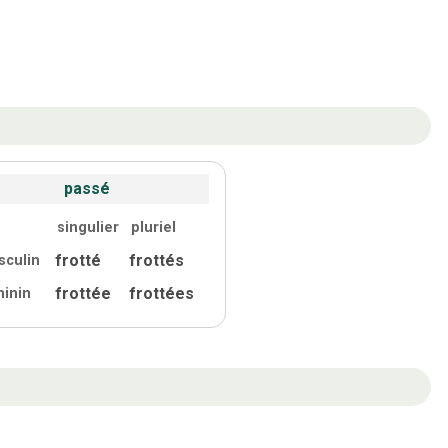
passé
singulier
pluriel
frotté
frottés
sculin
frottée
frottées
minin