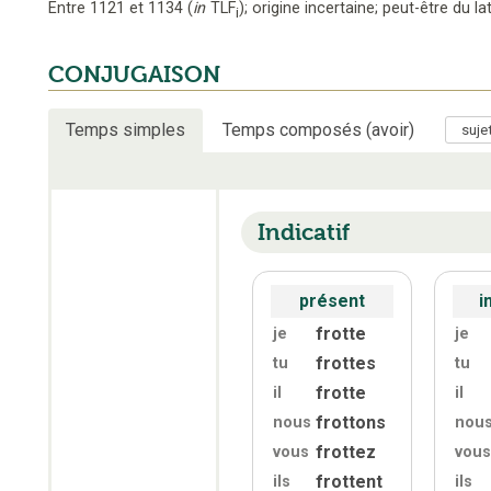
Entre 1121 et 1134
(
in
TLF
);
origine incertaine; peut-être du lat
i
CONJUGAISON
Temps simples
Temps composés (avoir)
Indicatif
présent
i
frotte
je
je
frottes
tu
tu
frotte
il
il
frottons
nous
nou
frottez
vous
vous
frottent
ils
ils