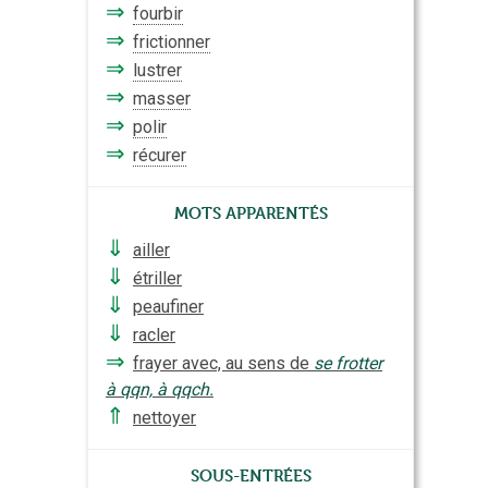
⇒
fourbir
⇒
frictionner
⇒
lustrer
⇒
masser
⇒
polir
⇒
récurer
Mots apparentés
⇓
ailler
⇓
étriller
⇓
peaufiner
⇓
racler
⇒
frayer avec, au sens de
se frotter
à qqn, à qqch.
⇑
nettoyer
Sous-entrées