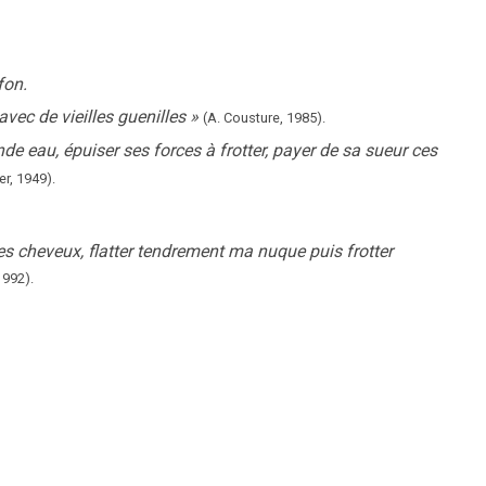
fon.
avec de vieilles guenilles
»
(A. Cousture,
1985).
ande eau, épuiser ses forces à frotter, payer de sa sueur ces
er,
1949).
es cheveux, flatter tendrement ma nuque puis frotter
1992).