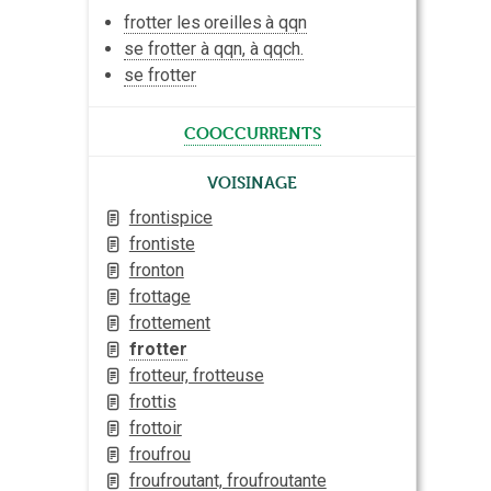
frotter les
oreilles
à qqn
se frotter à qqn, à qqch.
se frotter
cooccurrents
Voisinage
frontispice
frontiste
fronton
frottage
frottement
frotter
frotteur, frotteuse
frottis
frottoir
froufrou
froufroutant, froufroutante