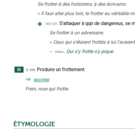
Se frotter à des historiens, à des écrivains.
«
Il faut aller plus loin, te frotter au véritable 
◈
S'attaquer à qqn de dangereux, se m
par ext.
Se frotter à un adversaire.
«
Ceux qui s'étaient frottés à lui l'avaient
‒
Qui s'y frotte s'y pique
.
prov.
Produire un frottement.
III
V. intr.
⇒
accoter
.
Frein, roue qui frotte.
ÉTYMOLOGIE