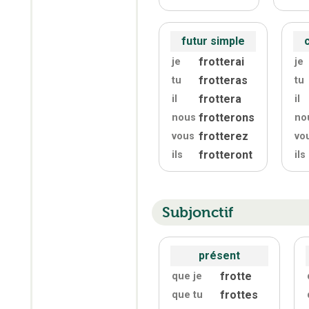
futur simple
frotterai
je
je
frotteras
tu
tu
frottera
il
il
frotterons
nous
no
frotterez
vous
vo
frotteront
ils
ils
Subjonctif
présent
frotte
que je
frottes
que tu