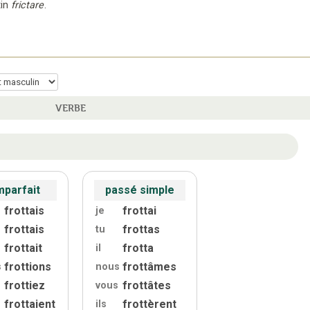
in
frictare
.
VERBE
mparfait
passé simple
frottais
frottai
je
frottais
frottas
tu
frottait
frotta
il
frottions
frottâmes
s
nous
frottiez
frottâtes
vous
frottaient
frottèrent
ils