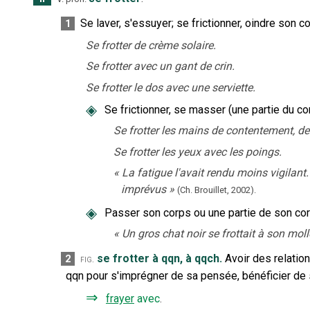
Se laver, s'essuyer
;
se frictionner, oindre son c
1
Se frotter de crème solaire.
Se frotter avec un gant de crin.
Se frotter le dos avec une serviette.
◈
Se frictionner, se masser (une partie du co
Se frotter les mains de contentement, de p
Se frotter les yeux avec les poings.
«
La fatigue l'avait rendu moins vigilant.
imprévus
»
(Ch. Brouillet,
2002).
◈
Passer son corps ou une partie de son cor
«
Un gros chat noir se frottait à son moll
se frotter à qqn, à qqch.
Avoir des relatio
2
fig.
qqn pour s'imprégner de sa pensée, bénéficier de
⇒
frayer
avec
.