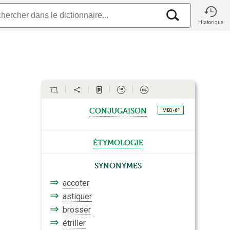
Historique
conjugaison
e
MEQ - 6
étymologie
Synonymes
⇒
accoter
⇒
astiquer
⇒
brosser
⇒
étriller