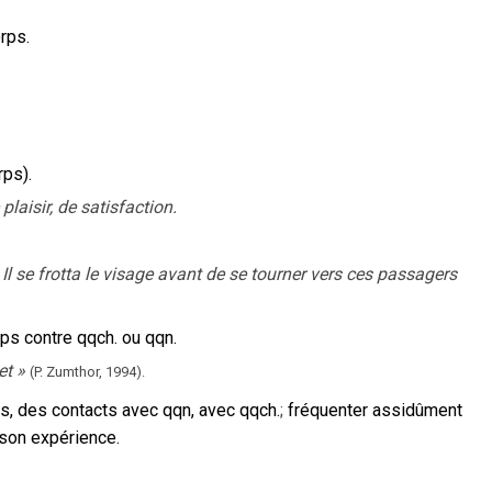
orps.
rps).
laisir, de satisfaction.
 Il se frotta le visage avant de se tourner vers ces passagers
ps contre qqch. ou qqn.
et
»
(P. Zumthor,
1994).
ns, des contacts avec qqn, avec qqch.
;
fréquenter assidûment
 son expérience.