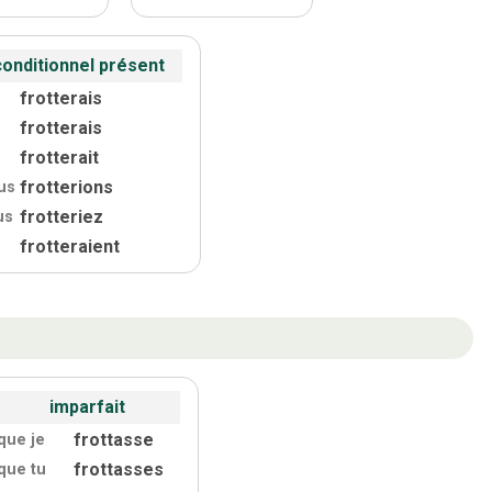
conditionnel présent
frotterais
frotterais
frotterait
frotterions
us
frotteriez
us
frotteraient
imparfait
frottasse
que je
frottasses
que tu