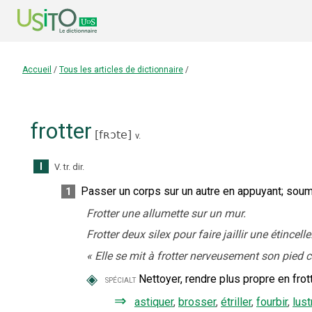
Accueil
/
Tous les articles de dictionnaire
/
frotter
[
fʀɔte
]
v.
I
V. tr. dir.
Passer un corps sur un autre en appuyant
;
soume
1
Frotter une allumette sur un mur.
Frotter deux silex pour faire jaillir une étincelle
«
Elle se mit à frotter nerveusement son pied c
◈
Nettoyer, rendre plus propre en frott
spécialt
⇒
astiquer
,
brosser
,
étriller
,
fourbir
,
lust