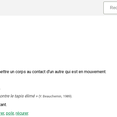
ttre un corps au contact d'un autre qui est en mouvement.
.
ontre le tapis élimé
»
(Y. Beauchemin,
1989).
ant.
rer
,
polir
,
récurer
.