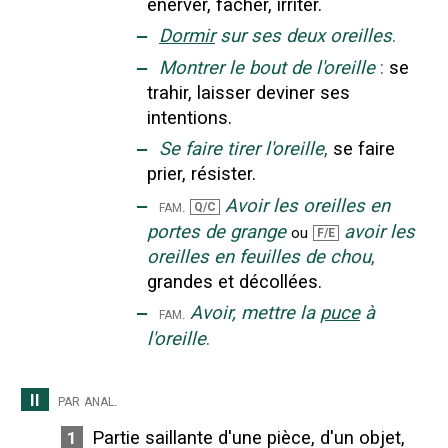
énerver, fâcher, irriter.
‒
Dormir
sur ses deux oreilles
.
‒
Montrer le bout de l'oreille
:
se
trahir, laisser deviner ses
intentions.
‒
Se faire tirer l'oreille
,
se faire
prier, résister.
‒
Avoir les oreilles en
fam.
Q/C
portes de grange
avoir les
ou
F/E
oreilles en feuilles de chou
,
grandes et décollées.
‒
Avoir, mettre la
puce
à
fam.
l'oreille
.
II
par anal.
Partie saillante d'une pièce, d'un objet,
1