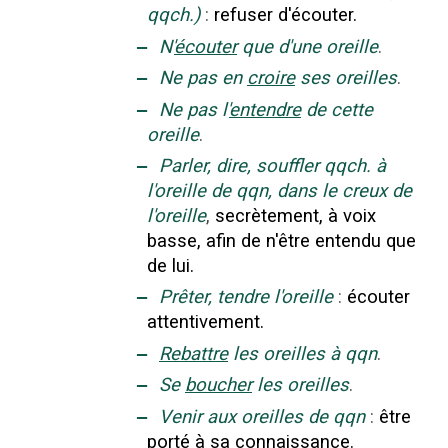
qqch.)
:
refuser d'écouter.
‒
N'
écouter
que d'une oreille
.
‒
Ne pas en
croire
ses oreilles
.
‒
Ne pas l'
entendre
de cette
oreille
.
‒
Parler, dire, souffler qqch. à
l'oreille de qqn, dans le creux de
l'oreille
,
secrètement, à voix
basse, afin de n'être entendu que
de lui.
‒
Prêter, tendre l'oreille
:
écouter
attentivement.
‒
Rebattre
les oreilles à qqn
.
‒
Se
boucher
les oreilles
.
‒
Venir aux oreilles de qqn
:
être
porté à sa connaissance.