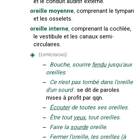
et le conduit auditif externe.
oreille moyenne
,
comprenant le tympan
et les osselets.
oreille interne
,
comprenant la cochlée,
le vestibule et les canaux semi-
circulaires.
◈
(expressions)
‒
Bouche, sourire
fendu
jusqu'aux
oreilles
.
‒
Ce n'est pas tombé dans l'oreille
d'un sourd
:
se dit de paroles
mises à profit par qqn.
‒
Écouter
de toutes ses oreilles
.
‒
Être tout
yeux
, tout oreilles
.
‒
Faire la
sourde
oreille
.
‒
Fermer l'oreille, les oreilles (à