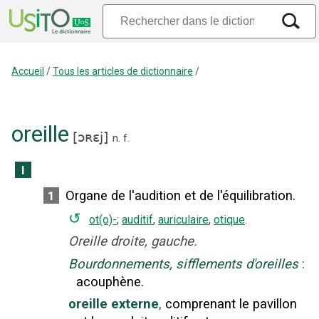
Accueil
/
Tous les articles de dictionnaire
/
oreille
[
ɔʀɛj
]
n.
f.
I
Organe de l'audition et de l'équilibration.
1
↺
ot(o)-
;
auditif
,
auriculaire
,
otique
.
Oreille droite, gauche.
Bourdonnements, sifflements d'oreilles
:
acouphène.
oreille externe
,
comprenant le pavillon