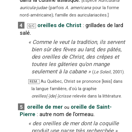
[
Espèce
Auricularia
auricula-judae
(parfois
A. americana
pour la forme
nord-américaine); famille des auriculariacées.
]
oreilles de Christ
:
grillades de lard
4
Q/C
salé.
«
Comme le veut la tradition, ils servent
bien sûr des fèves au lard, des pâtés,
des oreilles de Christ, des crêpes et
toutes les gâteries qu'on mange
seulement à la cabane
»
(
Le Soleil
,
2001
).
Au Québec, Christ se prononce [kʀis] dans
REM.
la langue familière, d'où la graphie
oreilles(-)de(-)crisse
relevée dans la littérature.
oreille de mer
oreille de Saint-
5
ou
Pierre
:
autre nom de l’ormeau.
«
des oreilles de mer dont la coquille
produit une nacre très recherchée
»