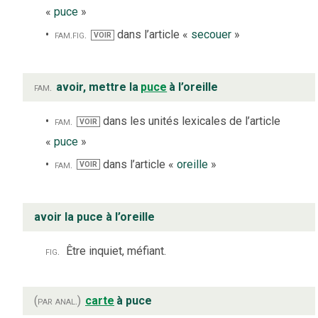
«
puce
»
fam.
fig.
dans l’article «
secouer
»
VOIR
fam.
avoir, mettre la
puce
à l’oreille
fam.
dans les unités lexicales de l’article
VOIR
«
puce
»
fam.
dans l’article «
oreille
»
VOIR
avoir la puce à l’oreille
fig.
Être inquiet, méfiant.
(par anal.)
carte
à puce