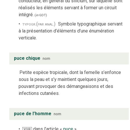
conducteur, en général du silicium, sur laquelle sont
réalisés les éléments servant à former un circuit
intégré.
(
in
GDT
)
typogr.
(par anal.)
Symbole typographique servant
à la présentation d’éléments d’une énumération
verticale.
puce chique
nom
Petite espèce tropicale, dont la femelle s’enfonce
sous la peau et s’y maintient quelques jours,
pouvant provoquer des démangeaisons et des
infections cutanées.
puce de l’homme
nom
dans l’article «
puce
»
VOIR