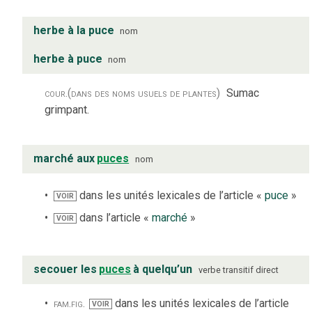
herbe à la puce
nom
herbe à puce
nom
cour.
(dans des noms usuels de plantes)
Sumac
grimpant.
marché aux
puces
nom
dans les unités lexicales de l’article «
puce
»
VOIR
dans l’article «
marché
»
VOIR
secouer les
puces
à quelqu’un
verbe
transitif direct
fam.
fig.
dans les unités lexicales de l’article
VOIR