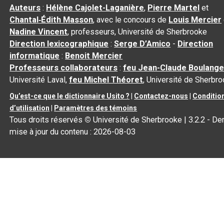
Auteurs
:
Hélène Cajolet-Laganière
,
Pierre Martel
et
Chantal‑Édith Masson
, avec le concours de
Louis Mercier
Nadine Vincent
, professeurs, Université de Sherbrooke
Direction lexicographique
:
Serge D’Amico
-
Direction
informatique
:
Benoit Mercier
Professeurs collaborateurs
:
feu Jean-Claude Boulange
Université Laval,
feu Michel Théoret
, Université de Sherbr
Qu’est-ce que le dictionnaire Usito ?
|
Contactez-nous
|
Conditio
d’utilisation
|
Paramètres des témoins
Tous droits réservés
©
Université de Sherbrooke |
3.2.2
- Der
mise à jour du contenu :
2026-08-03