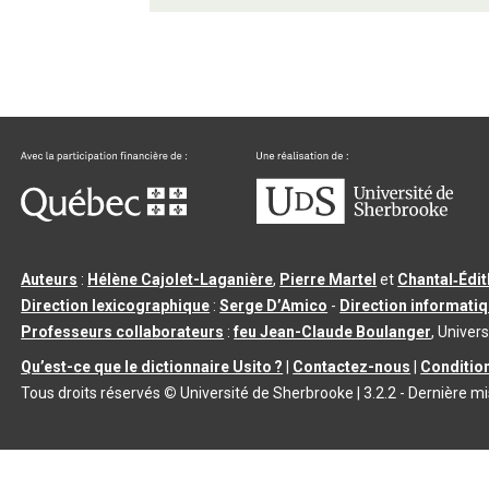
Auteurs
:
Hélène Cajolet-Laganière
,
Pierre Martel
et
Chantal‑Édi
Direction lexicographique
:
Serge D’Amico
-
Direction informati
Professeurs collaborateurs
:
feu Jean-Claude Boulanger
, Univers
Qu’est-ce que le dictionnaire Usito ?
|
Contactez-nous
|
Condition
Tous droits réservés
©
Université de Sherbrooke |
3.2.2
- Dernière mi