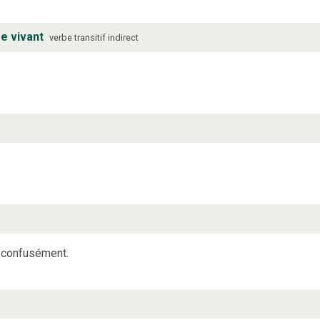
re vivant
verbe
transitif indirect
r confusément.