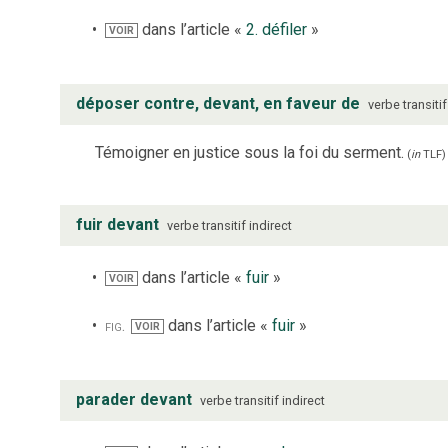
dans l’article «
2. défiler
»
VOIR
déposer contre, devant, en faveur de
verbe
transiti
Témoigner en justice sous la foi du serment.
(
in
TLF
)
fuir devant
verbe
transitif indirect
dans l’article «
fuir
»
VOIR
fig.
dans l’article «
fuir
»
VOIR
parader devant
verbe
transitif indirect