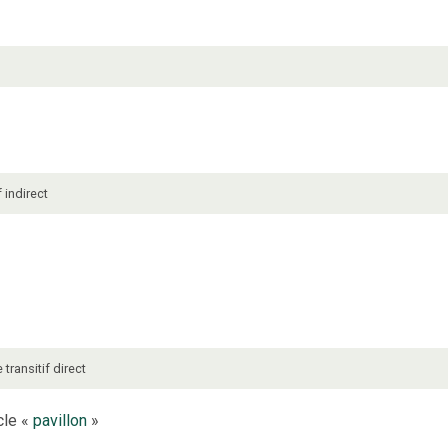
f indirect
e
transitif direct
cle «
pavillon
»