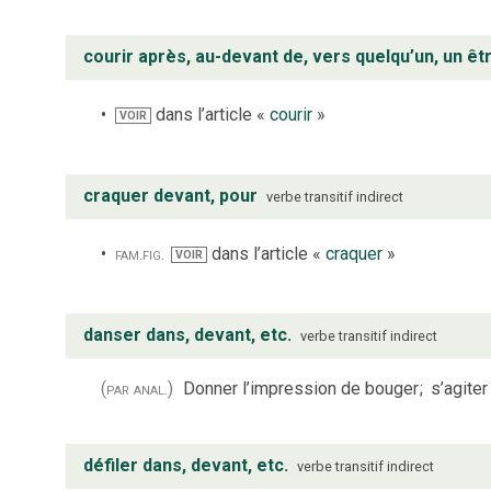
courir après, au-devant de, vers quelqu’un, un êt
dans l’article «
courir
»
VOIR
craquer devant, pour
verbe
transitif indirect
fam.
fig.
dans l’article «
craquer
»
VOIR
danser dans, devant, etc.
verbe
transitif indirect
(par anal.)
Donner l’impression de bouger
;
s’agite
défiler dans, devant, etc.
verbe
transitif indirect