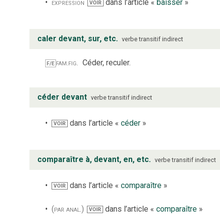
expression
dans l’article «
baisser
»
VOIR
caler devant, sur, etc.
verbe
transitif indirect
fam.
fig.
Céder, reculer.
F/E
céder devant
verbe
transitif indirect
dans l’article «
céder
»
VOIR
comparaître à, devant, en, etc.
verbe
transitif indirect
dans l’article «
comparaître
»
VOIR
(par anal.)
dans l’article «
comparaître
»
VOIR