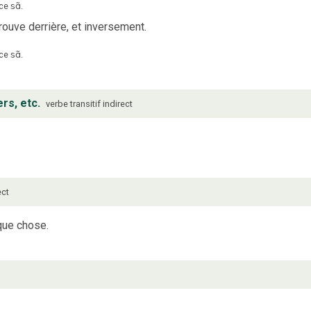
ce
sɑ̃
.
trouve derrière, et inversement.
ce
sɑ̃
.
rs, etc.
verbe
transitif indirect
ect
lque chose.