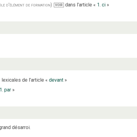
ôle d'élément de formation)
dans l’article «
1. ci
»
VOIR
lexicales de l’article «
devant
»
1. par
»
grand désarroi.