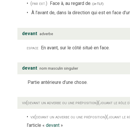
(par ext.)
Face à, au regard de.
(
in
TLF
)
À l’avant de, dans la direction qui est en face d’
devant
adverbe
espace
En avant, sur le côté situé en face.
devant
nom
masculin
singulier
Partie antérieure d’une chose.
vx
(devant un adverbe ou une préposition)
(jouant le rôle d
vx
(devant un adverbe ou une préposition)
(jouant le r
l’article «
devant
»