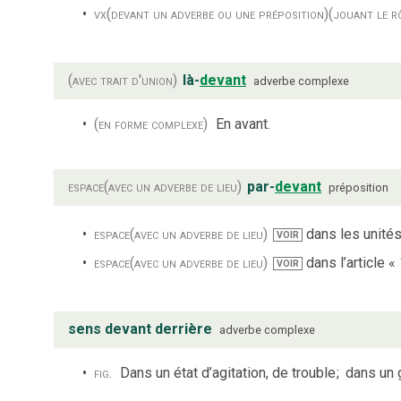
vx
(devant un adverbe ou une préposition)
(jouant le r
(avec trait d'union)
là-
devant
adverbe complexe
(en forme complexe)
En avant.
espace
(avec un adverbe de lieu)
par-
devant
préposition
espace
(avec un adverbe de lieu)
dans les unités 
VOIR
espace
(avec un adverbe de lieu)
dans l’article «
VOIR
sens devant derrière
adverbe complexe
fig.
Dans un état d’agitation, de trouble
;
dans un 