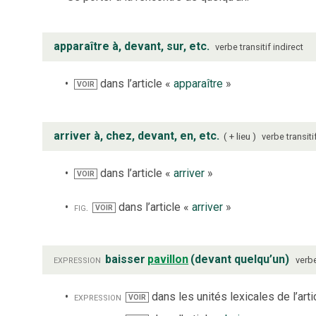
apparaître à, devant, sur, etc.
verbe
transitif indirect
dans l’article «
apparaître
»
VOIR
arriver à, chez, devant, en, etc.
+ lieu
verbe
transiti
dans l’article «
arriver
»
VOIR
fig.
dans l’article «
arriver
»
VOIR
expression
baisser
pavillon
(devant quelqu’un)
verb
expression
dans les unités lexicales de l’arti
VOIR