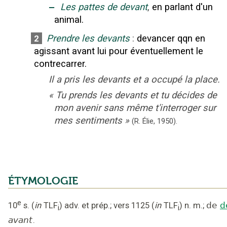
‒
Les pattes de devant
,
en parlant d'un
animal.
Prendre les devants
:
devancer qqn en
2
agissant avant lui pour éventuellement le
contrecarrer.
Il a pris les devants et a occupé la place.
«
Tu prends les devants et tu décides de
mon avenir sans même t'interroger sur
mes sentiments
»
(R. Élie,
1950).
ÉTYMOLOGIE
e
10
s.
(
in
TLF
)
adv. et prép.
;
vers 1125
(
in
TLF
)
n. m.
;
de
d
i
i
avant
.