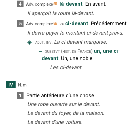
là-devant
.
En avant.
4
Adv. complexe
Il aperçoit la route là-devant.
ci-devant
.
Précédemment
5
vx
Adv. complexe
Il devra payer le montant ci-devant prévu.
◈
,
La ci-devant marquise.
adjt
inv.
‒
un, une ci-
substvt
(hist. de France)
devant
.
Un, une noble.
Les ci-devant.
IV
N.
m.
Partie antérieure d'une chose.
1
Une robe ouverte sur le devant.
Le devant du foyer, de la maison.
Le devant d'une voiture.