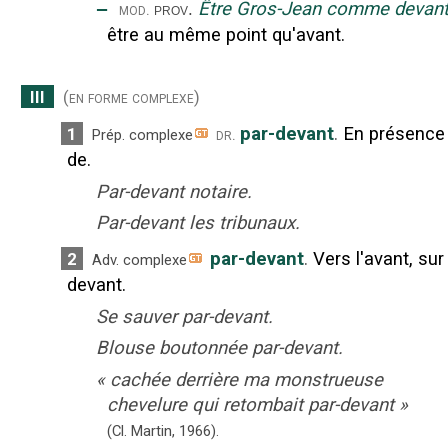
‒
Être Gros-Jean comme devan
mod.
prov.
être au même point qu'avant.
III
(en forme complexe)
par-devant
.
En présence
1
dr.
Prép. complexe
de.
Par-devant notaire.
Par-devant les tribunaux.
par-devant
.
Vers l'avant, sur 
2
Adv. complexe
devant.
Se sauver par-devant.
Blouse boutonnée par-devant.
«
cachée derrière ma monstrueuse
chevelure qui retombait par-devant
»
(Cl. Martin,
1966).