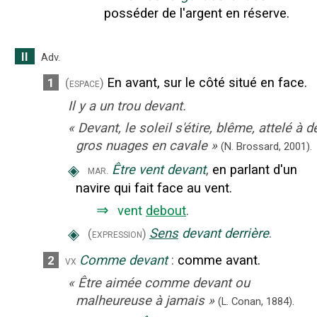
posséder de l'argent en réserve.
II
Adv.
En avant, sur le côté situé en face.
1
(espace)
Il y a un trou devant.
«
Devant, le soleil s'étire, blême, attelé à d
gros nuages en cavale
»
(N. Brossard,
2001).
◈
Être vent devant
,
en parlant d'un
mar.
navire qui fait face au vent.
⇒
vent
debout
.
◈
Sens
devant derrière
.
(expression)
Comme devant
:
comme avant.
2
vx
«
Être aimée comme devant ou
malheureuse à jamais
»
(L. Conan,
1884).