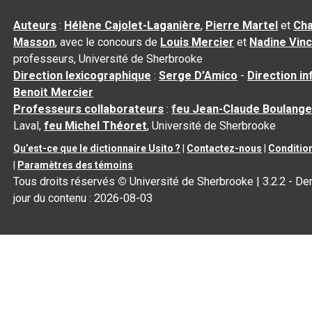
Auteurs
:
Hélène Cajolet-Laganière
,
Pierre Martel
et
Cha
Masson
, avec le concours de
Louis Mercier
et
Nadine Vin
professeurs, Université de Sherbrooke
Direction lexicographique
:
Serge D’Amico
-
Direction i
Benoit Mercier
Professeurs collaborateurs
:
feu Jean-Claude Boulange
Laval,
feu Michel Théoret
, Université de Sherbrooke
Qu’est-ce que le dictionnaire Usito ?
|
Contactez-nous
|
Condition
|
Paramètres des témoins
Tous droits réservés
©
Université de Sherbrooke |
3.2.2
- Der
jour du contenu :
2026-08-03