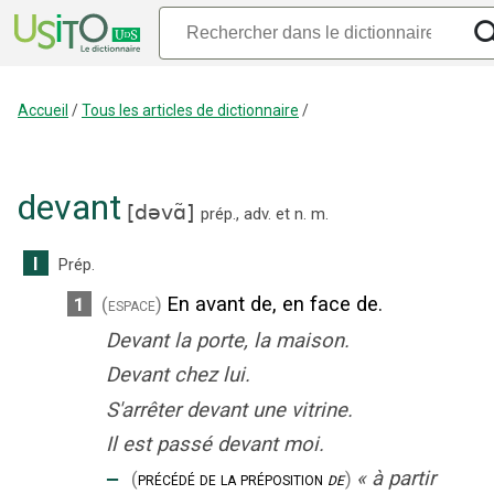
Accueil
/
Tous les articles de dictionnaire
/
devant
[
dəvɑ̃
]
prép.
,
adv.
et
n.
m.
I
Prép.
En avant de, en face de.
1
(espace)
Devant la porte, la maison.
Devant chez lui.
S'arrêter devant une vitrine.
Il est passé devant moi.
‒
«
à partir
(
précédé de la préposition
de
)