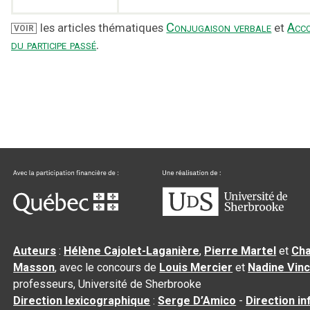
Conjugaison verbale
Acc
les articles thématiques
et
VOIR
du participe passé
.
Auteurs
:
Hélène Cajolet-Laganière
,
Pierre Martel
et
Cha
Masson
, avec le concours de
Louis Mercier
et
Nadine Vin
professeurs, Université de Sherbrooke
Direction lexicographique
:
Serge D’Amico
-
Direction i