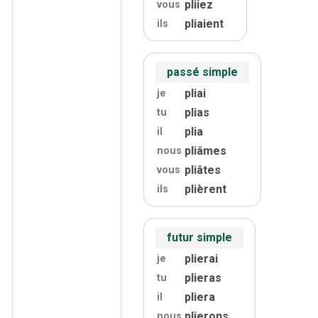
pliiez
vous
pliaient
ils
passé simple
pliai
je
plias
tu
plia
il
pliâmes
nous
pliâtes
vous
plièrent
ils
futur simple
plierai
je
plieras
tu
pliera
il
plierons
nous