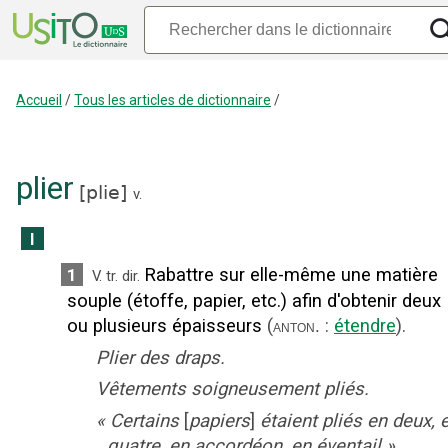
Accueil
/
Tous les articles de dictionnaire
/
plier
[
plie
]
v.
I
Rabattre sur elle-même une matière
1
V. tr. dir.
souple (étoffe, papier, etc.) afin d'obtenir deux
ou plusieurs épaisseurs
(
:
étendre
).
anton.
Plier des draps.
Vêtements soigneusement pliés.
«
Certains
[
papiers
]
étaient pliés en deux, 
quatre, en accordéon, en éventail
»