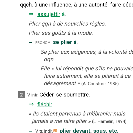
qqch. à une influence, à une autorité
;
faire céde
⇒
assujettir
à
.
Plier qqn à de nouvelles règles.
Plier ses goûts à la mode.
‒
se plier à
.
pronom.
Se plier aux exigences, à la volonté d
qqn.
Elle
«
lui répondit que s'ils ne pouvai
faire autrement, elle se plierait à ce
désagrément
»
(A. Cousture,
1985).
Céder, se soumettre.
2
V. intr.
⇒
fléchir
.
«
Ils étaient parvenus à m'ébranler mais
jamais à me faire plier
»
(L. Hamelin,
1994).
‒
plier devant, sous, etc.
V. tr. indir.