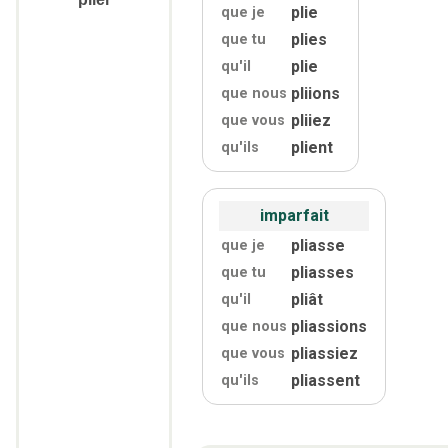
plie
que je
plies
que tu
plie
qu'
il
pliions
que nous
pliiez
que vous
plient
qu'
ils
imparfait
pliasse
que je
pliasses
que tu
pliât
qu'
il
pliassions
que nous
pliassiez
que vous
pliassent
qu'
ils