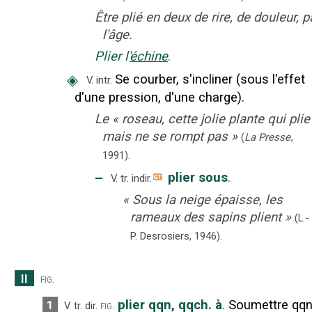
Être plié en deux de rire, de douleur, p
l'âge.
Plier l'
échine
.
◈
Se courber, s'incliner (sous l'effet
V. intr.
d'une pression, d'une charge).
Le
«
roseau, cette jolie plante qui plie
mais ne se rompt pas
»
(
La Presse
,
1991
).
‒
plier sous
.
V. tr. indir.
«
Sous la neige épaisse, les
rameaux des sapins plient
»
(L.-
P. Desrosiers,
1946).
II
fig.
plier qqn, qqch. à
.
Soumettre qqn
1
fig.
V. tr. dir.