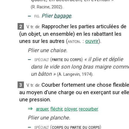
(R. Racine,
2002).
‒
Plier
bagage
.
fig.
Rapprocher les parties articulées de
2
V. tr. dir.
(un objet, un ensemble) en les rabattant les
unes sur les autres
(
:
ouvrir
).
anton.
Plier une chaise.
‒
«
il plie et déplie
spécialt
(
partie du corps
)
dans le vide son long bras maigre comm
un bâton
»
(A. Langevin,
1974).
Courber fortement une chose flexibl
3
V. tr. dir.
au moyen d'une charge ou en exerçant sur ell
une pression.
⇒
arquer
,
fléchir
,
ployer
,
recourber
.
Plier une planche.
‒
spécialt
(
corps ou partie du corps
)