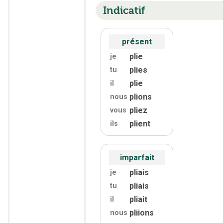
Indicatif
présent
plie
je
plies
tu
plie
il
plions
nous
pliez
vous
plient
ils
imparfait
pliais
je
pliais
tu
pliait
il
pliions
nous