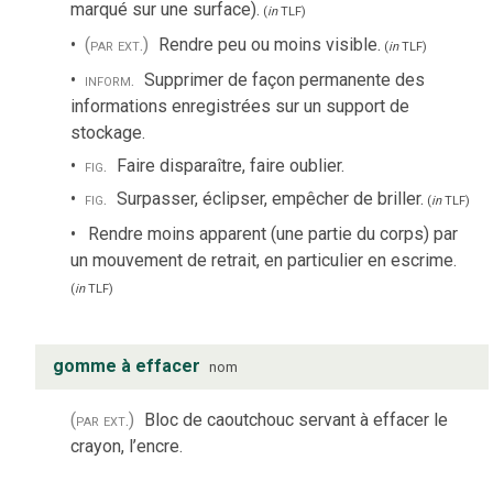
marqué sur une surface).
(
in
TLF
)
(par ext.)
Rendre peu ou moins visible.
(
in
TLF
)
inform.
Supprimer de façon permanente des
informations enregistrées sur un support de
stockage.
fig.
Faire disparaître, faire oublier.
fig.
Surpasser, éclipser, empêcher de briller.
(
in
TLF
)
Rendre moins apparent (une partie du corps) par
un mouvement de retrait, en particulier en escrime.
(
in
TLF
)
gomme à effacer
nom
(par ext.)
Bloc de caoutchouc servant à effacer le
crayon, l’encre.