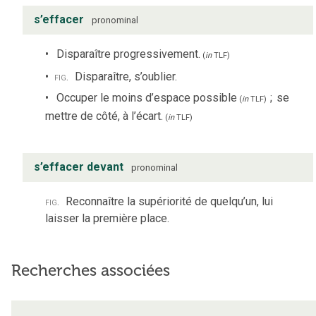
s’effacer
pronominal
Disparaître progressivement.
(
in
TLF
)
fig.
Disparaître, s’oublier.
Occuper le moins d’espace possible
;
se
(
in
TLF
)
mettre de côté, à l’écart.
(
in
TLF
)
s’effacer devant
pronominal
fig.
Reconnaître la supériorité de quelqu’un, lui
laisser la première place.
Recherches associées