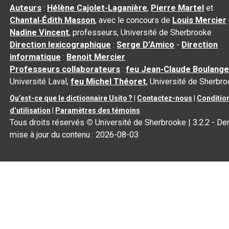
Auteurs
:
Hélène Cajolet-Laganière
,
Pierre Martel
et
Chantal‑Édith Masson
, avec le concours de
Louis Mercier
Nadine Vincent
, professeurs, Université de Sherbrooke
Direction lexicographique
:
Serge D’Amico
-
Direction
informatique
:
Benoit Mercier
Professeurs collaborateurs
:
feu Jean-Claude Boulange
Université Laval,
feu Michel Théoret
, Université de Sherbr
Qu’est-ce que le dictionnaire Usito ?
|
Contactez-nous
|
Conditio
d’utilisation
|
Paramètres des témoins
Tous droits réservés
©
Université de Sherbrooke |
3.2.2
- Der
mise à jour du contenu :
2026-08-03