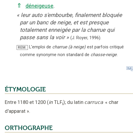
⇑
déneigeuse
.
«
leur auto s'embourbe, finalement bloquée
par un banc de neige, et est presque
totalement enneigée par la charrue qui
passe sans la voir
»
(J. Royer,
1996).
L'emploi de
charrue (à neige)
est parfois critiqué
REM.
comme synonyme non standard de
chasse-neige
.
ÉTYMOLOGIE
Entre 1180 et 1200
(
in
TLF
);
du latin
carruca
«
char
i
d'apparat
».
ORTHOGRAPHE