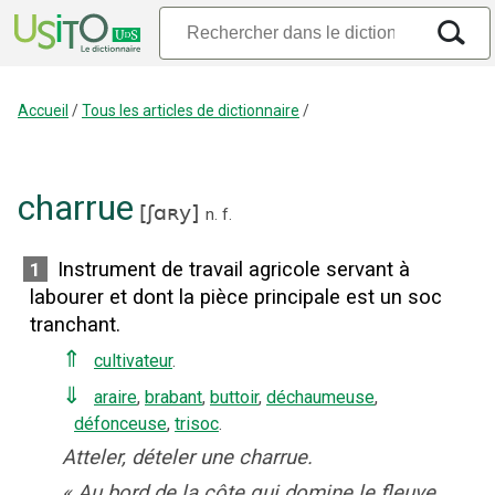
Accueil
/
Tous les articles de dictionnaire
/
charrue
[
ʃɑʀy
]
n.
f.
Instrument de travail agricole servant à
1
labourer et dont la pièce principale est un soc
tranchant.
⇑
cultivateur
.
⇓
araire
,
brabant
,
buttoir
,
déchaumeuse
,
défonceuse
,
trisoc
.
Atteler, dételer une charrue.
«
Au bord de la côte qui domine le fleuve,