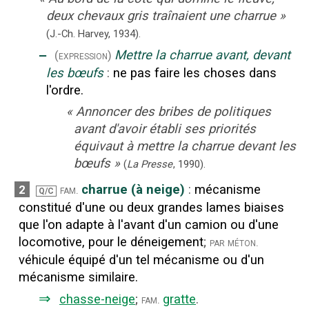
deux chevaux gris traînaient une charrue
»
(J.-Ch. Harvey,
1934).
‒
Mettre la charrue avant, devant
(expression)
les bœufs
:
ne pas faire les choses dans
l'ordre.
«
Annoncer des bribes de politiques
avant d'avoir établi ses priorités
équivaut à mettre la charrue devant les
bœufs
»
(
La Presse
,
1990
).
charrue (à neige)
:
mécanisme
2
fam.
Q/C
constitué d'une ou deux grandes lames biaises
que l'on adapte à l'avant d'un camion ou d'une
locomotive, pour le déneigement
;
par méton.
véhicule équipé d'un tel mécanisme ou d'un
mécanisme similaire.
⇒
chasse-neige
;
gratte
.
fam.