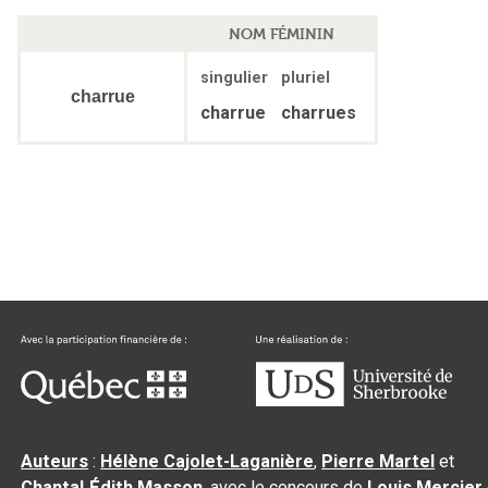
NOM FÉMININ
singulier
pluriel
charrue
charrue
charrues
Auteurs
:
Hélène Cajolet-Laganière
,
Pierre Martel
et
Chantal‑Édith Masson
, avec le concours de
Louis Mercier