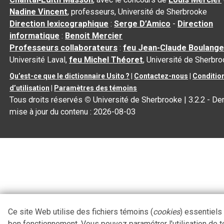
Nadine Vincent
, professeurs, Université de Sherbrooke
Direction lexicographique
:
Serge D’Amico
-
Direction
informatique
:
Benoit Mercier
Professeurs collaborateurs
:
feu Jean-Claude Boulange
Université Laval,
feu Michel Théoret
, Université de Sherbr
Qu’est-ce que le dictionnaire Usito ?
|
Contactez-nous
|
Conditio
d’utilisation
|
Paramètres des témoins
Tous droits réservés
©
Université de Sherbrooke |
3.2.2
- Der
mise à jour du contenu :
2026-08-03
Ce site Web utilise des fichiers témoins (
cookies
) essentiels
bon fonctionnement. Vous pouvez paramétrer l'utilisation de 