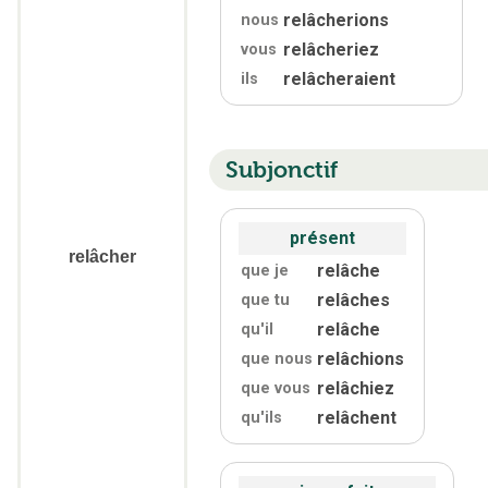
relâcherions
nous
relâcheriez
vous
relâcheraient
ils
Subjonctif
présent
relâcher
relâche
que je
relâches
que tu
relâche
qu'
il
relâchions
que nous
relâchiez
que vous
relâchent
qu'
ils