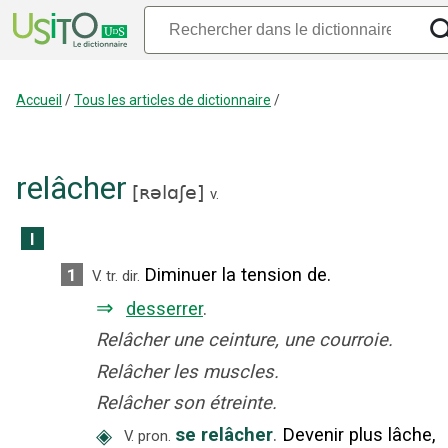
Accueil
/
Tous les articles de dictionnaire
/
relâcher
[
ʀəlɑʃe
]
v.
I
Diminuer la tension de.
1
V. tr. dir.
⇒
desserrer
.
Relâcher une ceinture, une courroie.
Relâcher les muscles.
Relâcher son étreinte.
◈
se relâcher
.
Devenir plus lâche,
V. pron.