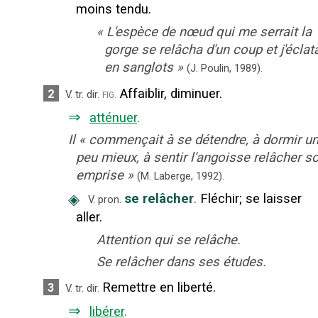
moins tendu.
«
L'espèce de nœud qui me serrait la
gorge se relâcha d'un coup et j'éclat
en sanglots
»
(J. Poulin,
1989).
Affaiblir, diminuer.
2
fig.
V. tr. dir.
⇒
atténuer
.
Il
«
commençait à se détendre, à dormir u
peu mieux, à sentir l'angoisse relâcher s
emprise
»
(M. Laberge,
1992).
◈
se relâcher
.
Fléchir
;
se laisser
V. pron.
aller.
Attention qui se relâche.
Se relâcher dans ses études.
Remettre en liberté.
3
V. tr. dir.
⇒
libérer
.