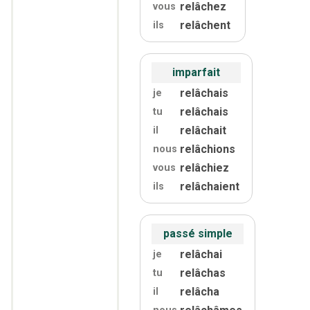
relâchez
vous
relâchent
ils
imparfait
relâchais
je
relâchais
tu
relâchait
il
relâchions
nous
relâchiez
vous
relâchaient
ils
passé simple
relâchai
je
relâchas
tu
relâcha
il