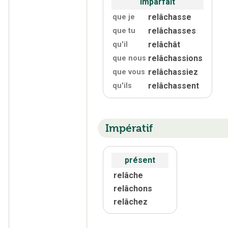
imparfait
relâchasse
que je
relâchasses
que tu
relâchât
qu'
il
relâchassions
que nous
relâchassiez
que vous
relâchassent
qu'
ils
Impératif
présent
relâche
relâchons
relâchez