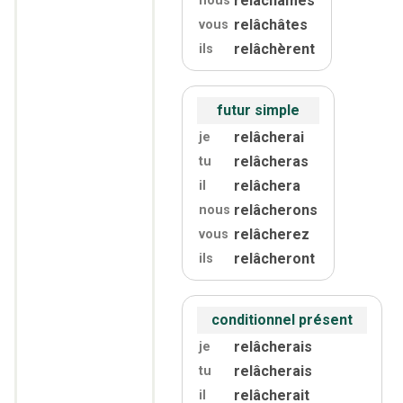
relâchâmes
nous
relâchâtes
vous
relâchèrent
ils
futur simple
relâcherai
je
relâcheras
tu
relâchera
il
relâcherons
nous
relâcherez
vous
relâcheront
ils
conditionnel présent
relâcherais
je
relâcherais
tu
relâcherait
il