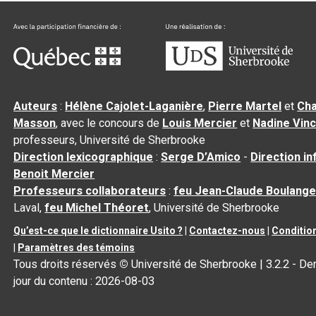
Auteurs
:
Hélène Cajolet-Laganière
,
Pierre Martel
et
Cha
Masson
, avec le concours de
Louis Mercier
et
Nadine Vin
professeurs, Université de Sherbrooke
Direction lexicographique
:
Serge D’Amico
-
Direction i
Benoit Mercier
Professeurs collaborateurs
:
feu Jean-Claude Boulange
Laval,
feu Michel Théoret
, Université de Sherbrooke
Qu’est-ce que le dictionnaire Usito ?
|
Contactez-nous
|
Condition
|
Paramètres des témoins
Tous droits réservés
©
Université de Sherbrooke |
3.2.2
- Der
jour du contenu :
2026-08-03