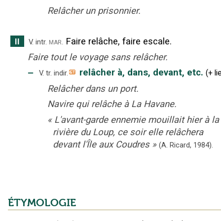
Relâcher un prisonnier.
Faire relâche, faire escale.
II
mar.
V. intr.
Faire tout le voyage sans relâcher.
‒
relâcher à, dans, devant, etc.
(
+
li
V. tr. indir.
Relâcher dans un port.
Navire qui relâche à La Havane.
«
L'avant-garde ennemie mouillait hier à la
rivière du Loup, ce soir elle relâchera
devant l'Île aux Coudres
»
(A. Ricard,
1984).
ÉTYMOLOGIE