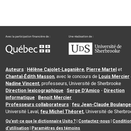
Auteurs
:
Hélène Cajolet-Laganière
,
Pierre Martel
et
Chantal‑Édith Masson
, avec le concours de
Louis Mercier
Nadine Vincent
, professeurs, Université de Sherbrooke
Direction lexicographique
:
Serge D’Amico
-
Direction
informatique
:
Benoit Mercier
Professeurs collaborateurs
:
feu Jean-Claude Boulange
Université Laval,
feu Michel Théoret
, Université de Sherbr
Qu’est-ce que le dictionnaire Usito ?
|
Contactez-nous
|
Conditio
d’utilisation
|
Paramètres des témoins