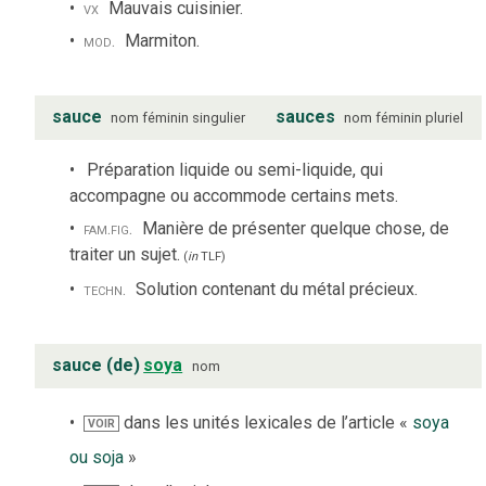
vx
Mauvais cuisinier.
mod.
Marmiton.
sauce
sauces
nom
féminin
singulier
nom
féminin
pluriel
Préparation liquide ou semi-liquide, qui
accompagne ou accommode certains mets.
fam.
fig.
Manière de présenter quelque chose, de
traiter un sujet.
(
in
TLF
)
techn.
Solution contenant du métal précieux.
sauce (de)
soya
nom
dans les unités lexicales de l’article «
soya
VOIR
ou soja
»