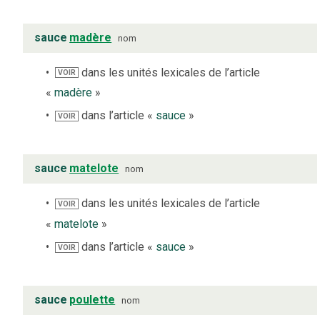
sauce
madère
nom
dans les unités lexicales de l’article
VOIR
«
madère
»
dans l’article «
sauce
»
VOIR
sauce
matelote
nom
dans les unités lexicales de l’article
VOIR
«
matelote
»
dans l’article «
sauce
»
VOIR
sauce
poulette
nom