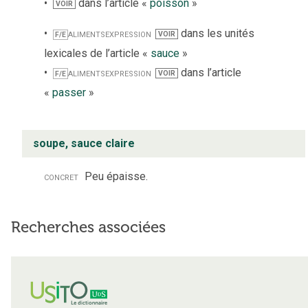
dans l’article «
poisson
»
VOIR
aliments
expression
dans les unités
VOIR
F/E
lexicales de l’article «
sauce
»
aliments
expression
dans l’article
VOIR
F/E
«
passer
»
soupe, sauce claire
concret
Peu épaisse.
Recherches associées