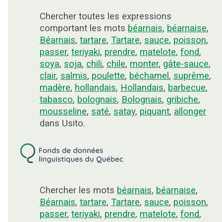
Chercher toutes les expressions
comportant les mots
béarnais
,
béarnaise
,
Béarnais
,
tartare
,
Tartare
,
sauce
,
poisson
,
passer
,
teriyaki
,
prendre
,
matelote
,
fond
,
soya
,
soja
,
chili
,
chile
,
monter
,
gâte-sauce
,
clair
,
salmis
,
poulette
,
béchamel
,
suprême
,
madère
,
hollandais
,
Hollandais
,
barbecue
,
tabasco
,
bolognais
,
Bolognais
,
gribiche
,
mousseline
,
saté
,
satay
,
piquant
,
allonger
dans Usito.
Chercher les mots
béarnais
,
béarnaise
,
Béarnais
,
tartare
,
Tartare
,
sauce
,
poisson
,
passer
,
teriyaki
,
prendre
,
matelote
,
fond
,