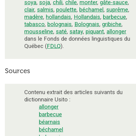
soya
,
soja
,
chili
,
chile
,
monter
,
gâte-sauce
,
clair
,
salmis
,
poulette
,
béchamel
,
suprême
,
madère
,
hollandais
,
Hollandais
,
barbecue
,
tabasco
,
bolognais
,
Bolognais
,
gribiche
,
mousseline
,
saté
,
satay
,
piquant
,
allonger
dans le Fonds de données linguistiques du
Québec (
FDLQ
).
Sources
Contenu extrait des articles suivants du
dictionnaire Usito :
allonger
barbecue
béarnais
béchamel