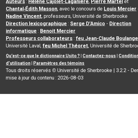
Auteurs
:
Hélène Cajolet-Laganière
,
Pierre Martel
et
Chantal‑Édith Masson
, avec le concours de
Louis Mercier
Nadine Vincent
, professeurs, Université de Sherbrooke
Direction lexicographique
:
Serge D’Amico
-
Direction
informatique
:
Benoit Mercier
Professeurs collaborateurs
:
feu Jean-Claude Boulange
Université Laval,
feu Michel Théoret
, Université de Sherbr
Qu’est-ce que le dictionnaire Usito ?
|
Contactez-nous
|
Conditio
d’utilisation
|
Paramètres des témoins
Tous droits réservés
©
Université de Sherbrooke |
3.2.2
- Der
mise à jour du contenu :
2026-08-03