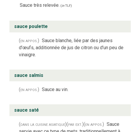
Sauce très relevée.
(
in
TLF
)
sauce poulette
(en appos.)
Sauce blanche, liée par des jaunes
d’œufs, additionnée de jus de citron ou d’un peu de
vinaigre.
sauce salmis
(en appos.)
Sauce au vin.
sauce saté
(dans la cuisine asiatique)
(par ext.)
(en appos.)
Sauce
servie avec ce type de mets, traditionnellement à