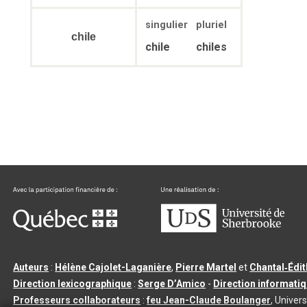
singulier
pluriel
chile
chile
chiles
Auteurs
:
Hélène Cajolet-Laganière
,
Pierre Martel
et
Chantal‑Édi
Direction lexicographique
:
Serge D’Amico
-
Direction informati
Professeurs collaborateurs
:
feu Jean-Claude Boulanger
, Univers