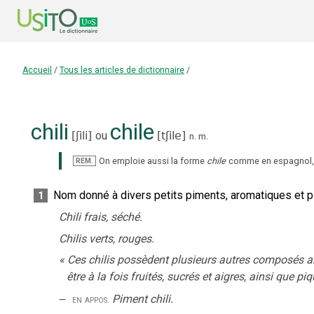
Accueil
/
Tous les articles de dictionnaire
/
chili
chile
[
ʃili
]
ou
[
tʃile
]
n.
m.
On emploie aussi la forme
chile
comme en espagnol, 
REM.
Nom donné à divers petits piments, aromatiques et pi
1
Chili frais, séché.
Chilis verts, rouges.
«
Ces chilis possèdent plusieurs autres composés ar
être à la fois fruités, sucrés et aigres, ainsi que 
‒
Piment chili.
en appos.