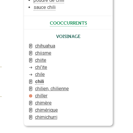
poudre de chili
sauce chili
cooccurrents
Voisinage
chihuahua
chiisme
chiite
chi'ite
chile
chili
chilien, chilienne
chiller
chimère
chimérique
chimichurri