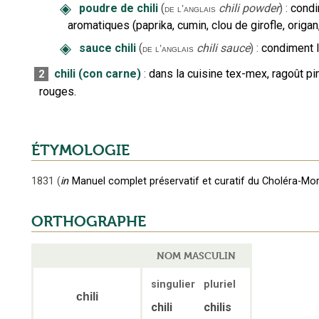
◈
poudre de chili
(
chili powder
)
:
condi
de l’anglais
aromatiques (paprika, cumin, clou de girofle, origan
◈
sauce chili
(
chili sauce
)
:
condiment l
de l’anglais
chili (con carne)
:
dans la cuisine tex-mex, ragoût 
2
rouges.
ÉTYMOLOGIE
1831
(
in
Manuel complet préservatif et curatif du Choléra-Mo
ORTHOGRAPHE
NOM MASCULIN
singulier
pluriel
chili
chili
chilis