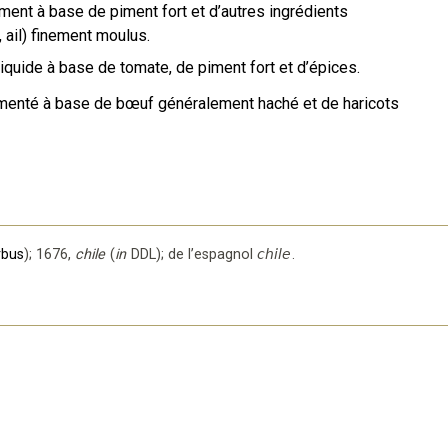
ment à base de piment fort et d’autres ingrédients
, ail) finement moulus.
iquide à base de tomate, de piment fort et d’épices.
pimenté à base de bœuf généralement haché et de haricots
rbus
);
1676
,
chile
(
in
DDL
);
de l’espagnol
chile
.