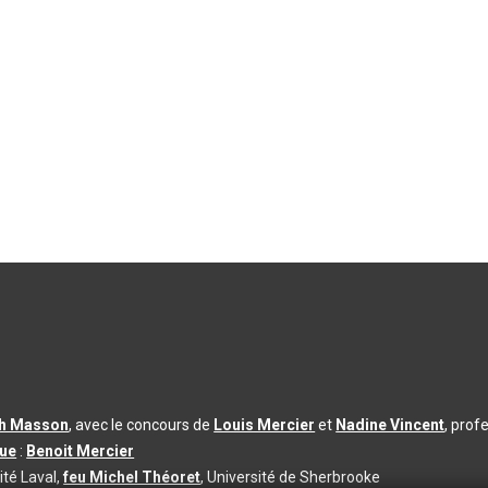
th Masson
, avec le concours de
Louis Mercier
et
Nadine Vincent
, prof
que
:
Benoit Mercier
ité Laval,
feu Michel Théoret
, Université de Sherbrooke